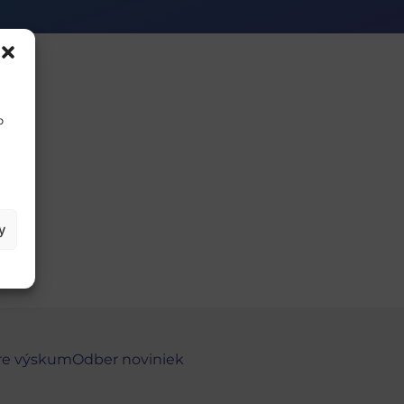
o
y
re výskum
Odber noviniek