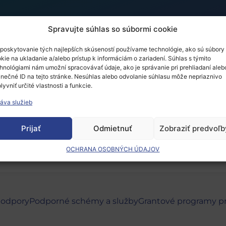
Spravujte súhlas so súbormi cookie
poskytovanie tých najlepších skúseností používame technológie, ako sú súbory
kie na ukladanie a/alebo prístup k informáciám o zariadení. Súhlas s týmito
um – Expo 2021
hnológiami nám umožní spracovávať údaje, ako je správanie pri prehliadaní aleb
inečné ID na tejto stránke. Nesúhlas alebo odvolanie súhlasu môže nepriaznivo
lyvniť určité vlastnosti a funkcie.
áva služieb
 musíte
prihlásiť
.
Prijať
Odmietnuť
Zobraziť predvoľb
OCHRANA OSOBNÝCH ÚDAJOV
podpory
Podporné schémy a služby
Grantové programy p