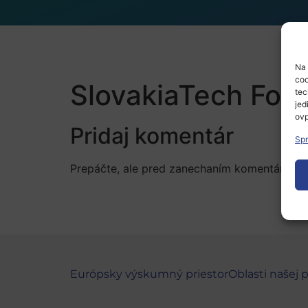
Na 
coo
SlovakiaTech For
tec
jed
ovp
Pridaj komentár
Spr
Prepáčte, ale pred zanechaním komentára sa
Európsky výskumný priestor
Oblasti našej 