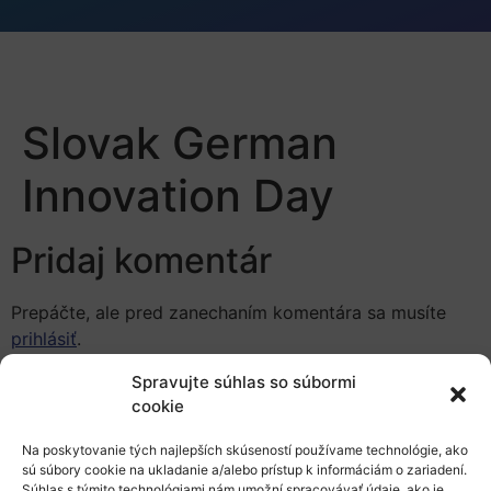
Slovak German
Innovation Day
Pridaj komentár
Prepáčte, ale pred zanechaním komentára sa musíte
prihlásiť
.
Spravujte súhlas so súbormi
cookie
Na poskytovanie tých najlepších skúseností používame technológie, ako
sú súbory cookie na ukladanie a/alebo prístup k informáciám o zariadení.
Súhlas s týmito technológiami nám umožní spracovávať údaje, ako je