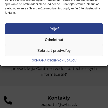
Európsky výskumný priestor
správanie pri prehliadaní alebo jedinečné ID na tejto stránke. Nesúhlas
alebo odvolanie súhlasu môže nepriaznivo ovplyvniť určité vlastnosti a
Oblasti našej podpory
funkcie.
Podporné schémy a služby
Prijať
Grantové programy pre výskum
Odmietnuť
Odber noviniek
Zobraziť predvoľby
„Projekt SK4ERA II je spolufinancovaný Európskou
OCHRANA OSOBNÝCH ÚDAJOV
úniou v rámci Programu Slovensko. Portál
prevádzkuje Centrum vedecko-technických
informácií SR“
Kontakty
eraportal@cvtisr.sk