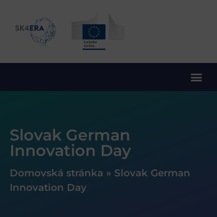
10. rámcový program EÚ pre výskum a inovácie
Slovak German
Innovation Day
Domovská stránka
»
Slovak German
Innovation Day