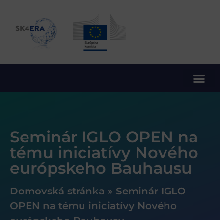
10. rámcový program EÚ pre výskum a inovácie
Seminár IGLO OPEN na
tému iniciatívy Nového
európskeho Bauhausu
Domovská stránka
»
Seminár IGLO
OPEN na tému iniciatívy Nového