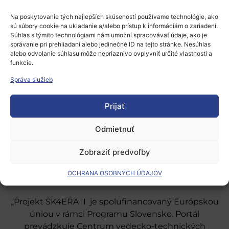
prihlásiť
.
Na poskytovanie tých najlepších skúseností používame technológie, ako
sú súbory cookie na ukladanie a/alebo prístup k informáciám o zariadení.
Súhlas s týmito technológiami nám umožní spracovávať údaje, ako je
správanie pri prehliadaní alebo jedinečné ID na tejto stránke. Nesúhlas
alebo odvolanie súhlasu môže nepriaznivo ovplyvniť určité vlastnosti a
funkcie.
Správa služieb
Európsky výskumný priestor
Prijať
Oblasti našej podpory
Podporné schémy a služby
Odmietnuť
Grantové programy pre výskum
Zobraziť predvoľby
Odber noviniek
OCHRANA OSOBNÝCH ÚDAJOV
„Projekt SK4ERA II je spolufinancovaný Európskou
úniou v rámci Programu Slovensko. Portál
prevádzkuje Centrum vedecko-technických