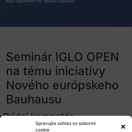
európskeho Bauhausu
Seminár IGLO OPEN
na tému iniciatívy
Nového európskeho
Bauhausu
Pridaj komentár
Spravujte súhlas so súbormi
cookie
Prepáčte, ale pred zanechaním komentára sa musíte