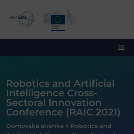
10. rámcový program EÚ pre výskum a inovácie
Robotics and Artificial
Intelligence Cross-
Sectoral Innovation
Conference (RAIC 2021)
Domovská stránka
»
Robotics and