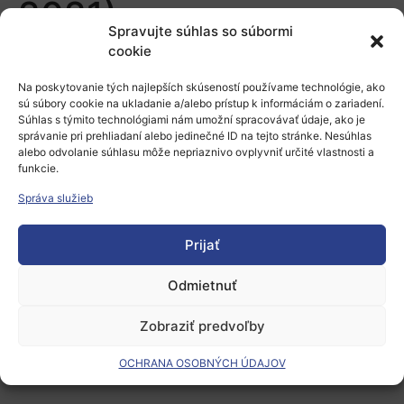
2021)
Spravujte súhlas so súbormi
cookie
Pridaj komentár
Na poskytovanie tých najlepších skúseností používame technológie, ako
sú súbory cookie na ukladanie a/alebo prístup k informáciám o zariadení.
Prepáčte, ale pred zanechaním komentára sa musíte
Súhlas s týmito technológiami nám umožní spracovávať údaje, ako je
prihlásiť
.
správanie pri prehliadaní alebo jedinečné ID na tejto stránke. Nesúhlas
alebo odvolanie súhlasu môže nepriaznivo ovplyvniť určité vlastnosti a
funkcie.
Správa služieb
Prijať
Európsky výskumný priestor
Odmietnuť
Oblasti našej podpory
Zobraziť predvoľby
Podporné schémy a služby
OCHRANA OSOBNÝCH ÚDAJOV
Grantové programy pre výskum