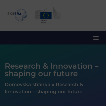
10. rámcový program EÚ pre výskum a inovácie
Research & Innovation –
shaping our future
Domovská stránka
»
Research &
Innovation – shaping our future