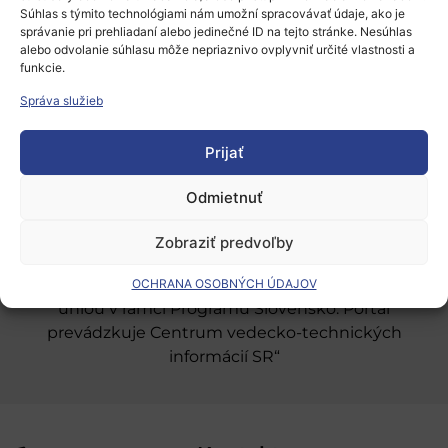
Súhlas s týmito technológiami nám umožní spracovávať údaje, ako je
správanie pri prehliadaní alebo jedinečné ID na tejto stránke. Nesúhlas
alebo odvolanie súhlasu môže nepriaznivo ovplyvniť určité vlastnosti a
Európsky výskumný priestor
funkcie.
Oblasti našej podpory
Správa služieb
Podporné schémy a služby
Prijať
Grantové programy pre výskum
Odmietnuť
Odber noviniek
Zobraziť predvoľby
„Projekt SK4ERA II je spolufinancovaný Európskou
OCHRANA OSOBNÝCH ÚDAJOV
úniou v rámci Programu Slovensko. Portál
prevádzkuje Centrum vedecko-technických
informácií SR“