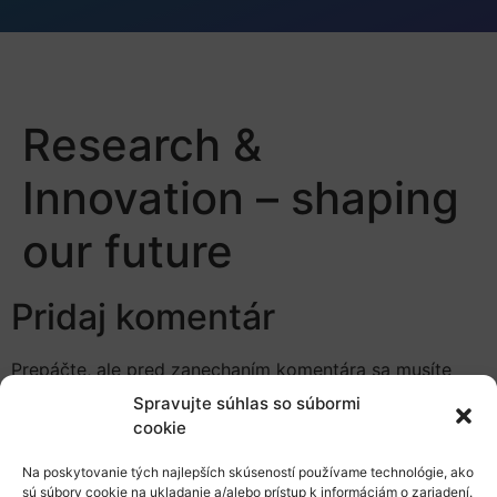
Research &
Innovation – shaping
our future
Pridaj komentár
Prepáčte, ale pred zanechaním komentára sa musíte
prihlásiť
.
Spravujte súhlas so súbormi
cookie
Na poskytovanie tých najlepších skúseností používame technológie, ako
sú súbory cookie na ukladanie a/alebo prístup k informáciám o zariadení.