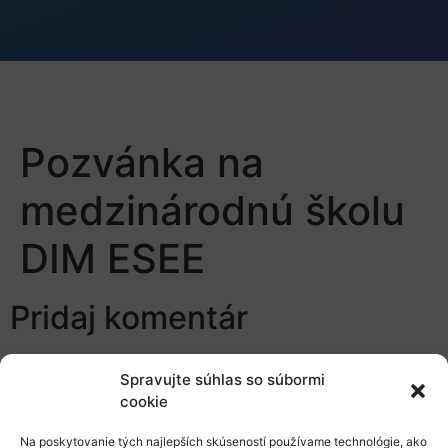
Pozvánka na
medzinárodnú školu
DIM ESEE
Pridaj komentár
Prepáčte, ale pred zanechaním komentára sa musíte
Spravujte súhlas so súbormi
prihlásiť
.
cookie
Na poskytovanie tých najlepších skúseností používame technológie, ako