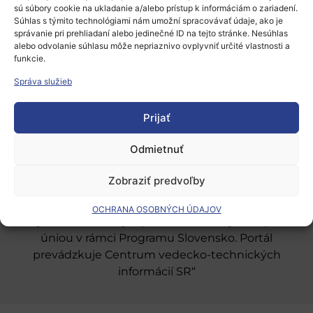
sú súbory cookie na ukladanie a/alebo prístup k informáciám o zariadení.
Súhlas s týmito technológiami nám umožní spracovávať údaje, ako je
správanie pri prehliadaní alebo jedinečné ID na tejto stránke. Nesúhlas
alebo odvolanie súhlasu môže nepriaznivo ovplyvniť určité vlastnosti a
funkcie.
Európsky výskumný priestor
Správa služieb
Oblasti našej podpory
Prijať
Podporné schémy a služby
Grantové programy pre výskum
Odmietnuť
Odber noviniek
Zobraziť predvoľby
OCHRANA OSOBNÝCH ÚDAJOV
„Projekt SK4ERA II je spolufinancovaný Európskou
úniou v rámci Programu Slovensko. Portál
prevádzkuje Centrum vedecko-technických
informácií SR“