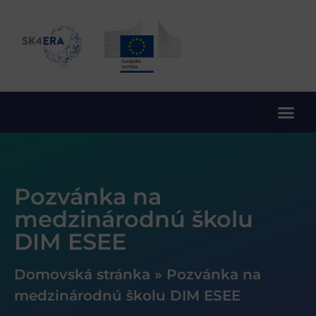
10. rámcový program EÚ pre výskum a inovácie
Pozvánka na
medzinárodnú školu
DIM ESEE
Domovská stránka
»
Pozvánka na
medzinárodnú školu DIM ESEE