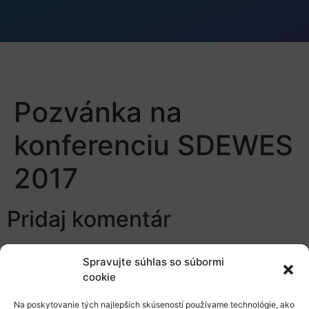
Pozvánka na
konferenciu SDEWES
2017
Pridaj komentár
Prepáčte, ale pred zanechaním komentára sa musíte
Spravujte súhlas so súbormi
prihlásiť
.
cookie
Na poskytovanie tých najlepších skúseností používame technológie, ako