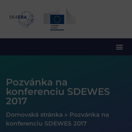
10. rámcový program EÚ pre výskum a inovácie
Pozvánka na
konferenciu SDEWES
2017
Domovská stránka
»
Pozvánka na
konferenciu SDEWES 2017