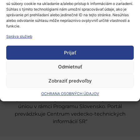
sú súbory cookie na ukladanie a/alebo prístup k informáciám o zariadení.
Súhlas s týmito technológiami nám umožní spracovávať údaje, ako je
správanie pri prehliadaní alebo jedinečné ID na tejto stránke. Nesúhlas
alebo odvolanie súhlasu môže nepriaznivo ovplyvniť určité vlastnosti a
funkcie.
Európsky výskumný priestor
Správa služieb
Oblasti našej podpory
Prijať
Podporné schémy a služby
Grantové programy pre výskum
Odmietnuť
Odber noviniek
Zobraziť predvoľby
OCHRANA OSOBNÝCH ÚDAJOV
„Projekt SK4ERA II je spolufinancovaný Európskou
úniou v rámci Programu Slovensko. Portál
prevádzkuje Centrum vedecko-technických
informácií SR“