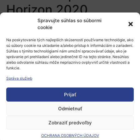
Horizon 2020
Societal Challenges
Spravujte súhlas so súbormi
cookie
Pridaj komentár
Na poskytovanie tých najlepších skúseností používame technológie, ako
sú súbory cookie na ukladanie a/alebo prístup k informáciám o zariadení.
Súhlas s týmito technológiami nám umožní spracovávať údaje, ako je
správanie pri prehliadaní alebo jedinečné ID na tejto stránke. Nesúhlas
Prepáčte, ale pred zanechaním komentára sa musíte
alebo odvolanie súhlasu môže nepriaznivo ovplyvniť určité vlastnosti a
prihlásiť
.
funkcie.
Správa služieb
Prijať
Odmietnuť
Európsky výskumný priestor
Zobraziť predvoľby
Oblasti našej podpory
OCHRANA OSOBNÝCH ÚDAJOV
Podporné schémy a služby