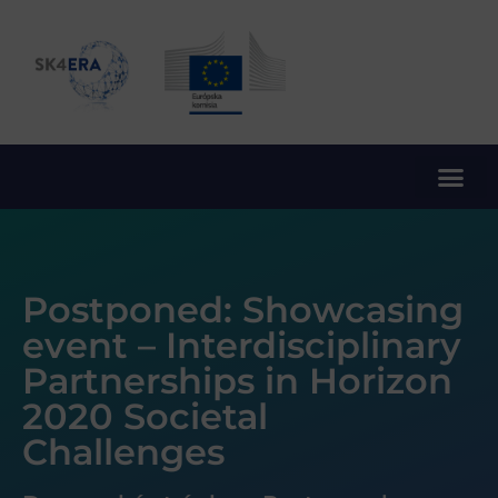
10. rámcový program EÚ pre výskum a inovácie
Postponed: Showcasing
event – Interdisciplinary
Partnerships in Horizon
2020 Societal
Challenges