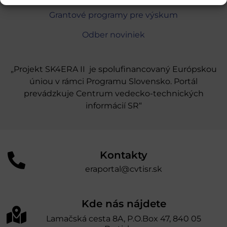
Grantové programy pre výskum
Odber noviniek
„Projekt SK4ERA II je spolufinancovaný Európskou
úniou v rámci Programu Slovensko. Portál
prevádzkuje Centrum vedecko-technických
informácií SR“
Kontakty
eraportal@cvtisr.sk
Kde nás nájdete
Lamačská cesta 8A, P.O.Box 47, 840 05