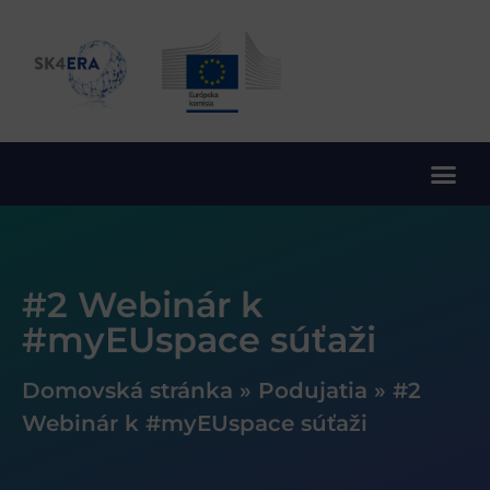
10. rámcový program EÚ pre výskum a inovácie
#2 Webinár k
#myEUspace súťaži
Domovská stránka
»
Podujatia
»
#2
Webinár k #myEUspace súťaži