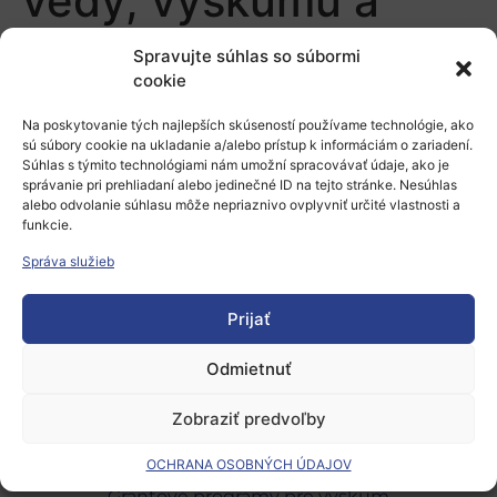
vedy, výskumu a
inovácií
Spravujte súhlas so súbormi
cookie
Pridaj komentár
Na poskytovanie tých najlepších skúseností používame technológie, ako
sú súbory cookie na ukladanie a/alebo prístup k informáciám o zariadení.
Súhlas s týmito technológiami nám umožní spracovávať údaje, ako je
Prepáčte, ale pred zanechaním komentára sa musíte
správanie pri prehliadaní alebo jedinečné ID na tejto stránke. Nesúhlas
prihlásiť
.
alebo odvolanie súhlasu môže nepriaznivo ovplyvniť určité vlastnosti a
funkcie.
Správa služieb
Prijať
Odmietnuť
Európsky výskumný priestor
Oblasti našej podpory
Zobraziť predvoľby
Podporné schémy a služby
OCHRANA OSOBNÝCH ÚDAJOV
Grantové programy pre výskum