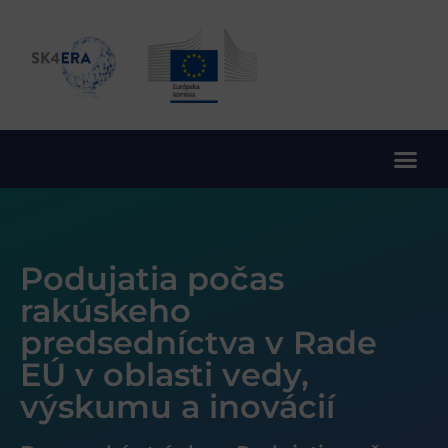
10. rámcový program EÚ pre výskum a inovácie
Podujatia počas
rakúskeho
predsedníctva v Rade
EÚ v oblasti vedy,
výskumu a inovácií