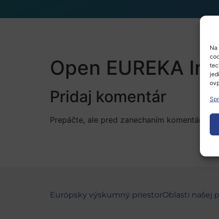
Na 
coo
Open EUREKA Inn
tec
jed
ovp
Pridaj komentár
Spr
Prepáčte, ale pred zanechaním komentára sa
Európsky výskumný priestor
Oblasti našej 