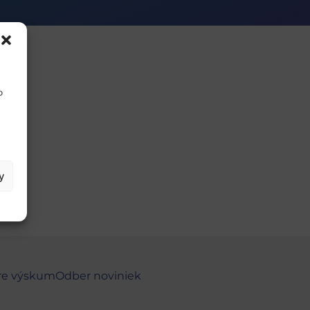
o
y
re výskum
Odber noviniek