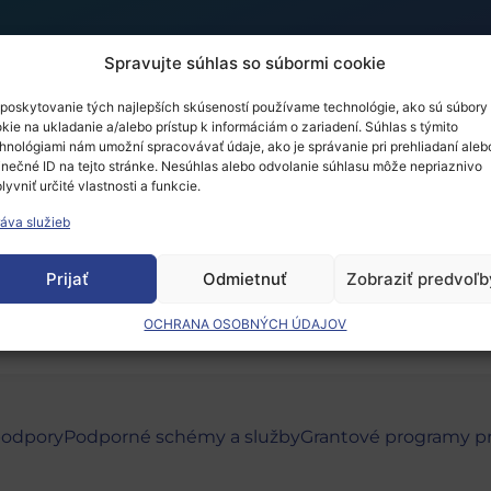
Spravujte súhlas so súbormi cookie
poskytovanie tých najlepších skúseností používame technológie, ako sú súbory
kie na ukladanie a/alebo prístup k informáciám o zariadení. Súhlas s týmito
ovation Week 2017
hnológiami nám umožní spracovávať údaje, ako je správanie pri prehliadaní aleb
inečné ID na tejto stránke. Nesúhlas alebo odvolanie súhlasu môže nepriaznivo
lyvniť určité vlastnosti a funkcie.
áva služieb
 musíte
prihlásiť
.
Prijať
Odmietnuť
Zobraziť predvoľb
OCHRANA OSOBNÝCH ÚDAJOV
podpory
Podporné schémy a služby
Grantové programy p