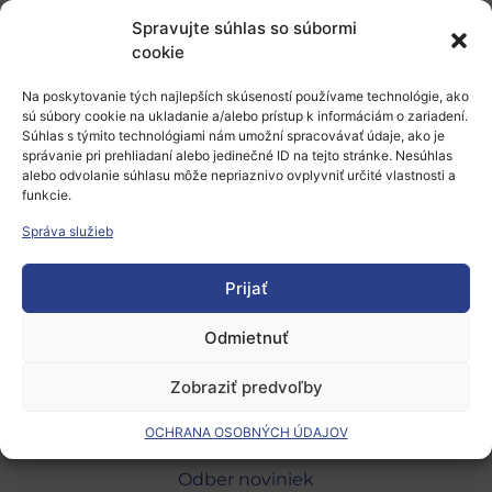
Spravujte súhlas so súbormi
Pridaj komentár
cookie
Na poskytovanie tých najlepších skúseností používame technológie, ako
Prepáčte, ale pred zanechaním komentára sa musíte
sú súbory cookie na ukladanie a/alebo prístup k informáciám o zariadení.
Súhlas s týmito technológiami nám umožní spracovávať údaje, ako je
prihlásiť
.
správanie pri prehliadaní alebo jedinečné ID na tejto stránke. Nesúhlas
alebo odvolanie súhlasu môže nepriaznivo ovplyvniť určité vlastnosti a
funkcie.
Správa služieb
Prijať
Európsky výskumný priestor
Odmietnuť
Oblasti našej podpory
Zobraziť predvoľby
Podporné schémy a služby
OCHRANA OSOBNÝCH ÚDAJOV
Grantové programy pre výskum
Odber noviniek