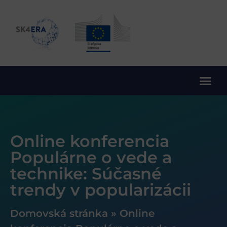
10. rámcový program EÚ pre výskum a inovácie
Online konferencia
Populárne o vede a
technike: Súčasné
trendy v popularizácii
Domovská stránka
»
Online