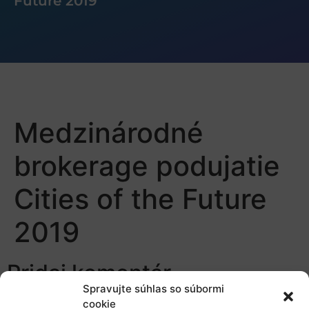
Future 2019
Medzinárodné
brokerage podujatie
Cities of the Future
2019
Pridaj komentár
Spravujte súhlas so súbormi
cookie
Prepáčte, ale pred zanechaním komentára sa musíte