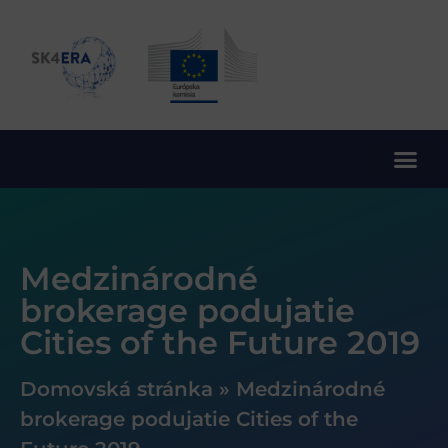
10. rámcový program EÚ pre výskum a inovácie
Medzinárodné
brokerage podujatie
Cities of the Future 2019
Domovská stránka
»
Medzinárodné
brokerage podujatie Cities of the