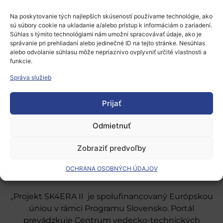
prihlásiť
.
Na poskytovanie tých najlepších skúseností používame technológie, ako
sú súbory cookie na ukladanie a/alebo prístup k informáciám o zariadení.
Súhlas s týmito technológiami nám umožní spracovávať údaje, ako je
správanie pri prehliadaní alebo jedinečné ID na tejto stránke. Nesúhlas
alebo odvolanie súhlasu môže nepriaznivo ovplyvniť určité vlastnosti a
funkcie.
Správa služieb
Európsky výskumný priestor
Prijať
Oblasti našej podpory
Podporné schémy a služby
Odmietnuť
Grantové programy pre výskum
Zobraziť predvoľby
Odber noviniek
OCHRANA OSOBNÝCH ÚDAJOV
„Projekt SK4ERA II je spolufinancovaný Európskou
úniou v rámci Programu Slovensko. Portál
prevádzkuje Centrum vedecko-technických