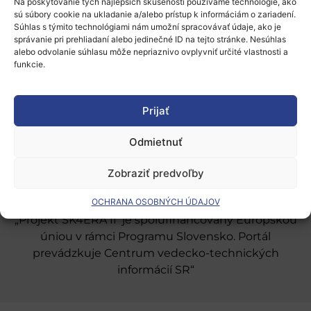
Na poskytovanie tých najlepších skúseností používame technológie, ako
sú súbory cookie na ukladanie a/alebo prístup k informáciám o zariadení.
Súhlas s týmito technológiami nám umožní spracovávať údaje, ako je
správanie pri prehliadaní alebo jedinečné ID na tejto stránke. Nesúhlas
alebo odvolanie súhlasu môže nepriaznivo ovplyvniť určité vlastnosti a
funkcie.
Európsky výskumný priestor
Oblasti našej podpory
Prijať
Podporné schémy a služby
Odmietnuť
Grantové programy pre výskum
Odber noviniek
Zobraziť predvoľby
OCHRANA OSOBNÝCH ÚDAJOV
„Projekt SK4ERA II je spolufinancovaný Európskou
úniou v rámci Programu Slovensko. Portál
prevádzkuje Centrum vedecko-technických
informácií SR“