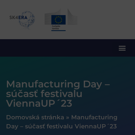
10. rámcový program EÚ pre výskum a inovácie
Manufacturing Day –
súčasť festivalu
ViennaUP´23
Domovská stránka
»
Manufacturing
Day – súčasť festivalu ViennaUP´23