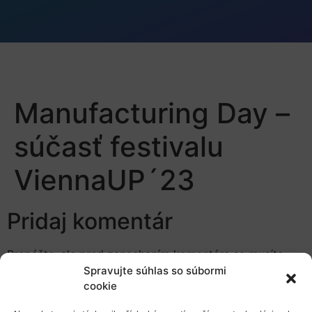
Manufacturing Day –
súčasť festivalu
ViennaUP´23
Pridaj komentár
Prepáčte, ale pred zanechaním komentára sa musíte
prihlásiť
.
Spravujte súhlas so súbormi
cookie