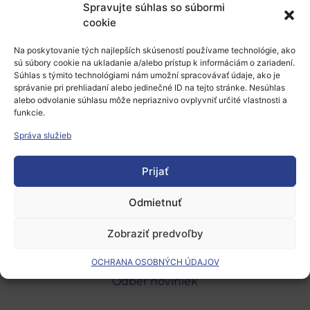
Spravujte súhlas so súbormi
Pridaj komentár
cookie
Prepáčte, ale pred zanechaním komentára sa musíte
Na poskytovanie tých najlepších skúseností používame technológie, ako
sú súbory cookie na ukladanie a/alebo prístup k informáciám o zariadení.
prihlásiť
.
Súhlas s týmito technológiami nám umožní spracovávať údaje, ako je
správanie pri prehliadaní alebo jedinečné ID na tejto stránke. Nesúhlas
alebo odvolanie súhlasu môže nepriaznivo ovplyvniť určité vlastnosti a
funkcie.
Správa služieb
Prijať
Európsky výskumný priestor
Oblasti našej podpory
Odmietnuť
Podporné schémy a služby
Zobraziť predvoľby
Grantové programy pre výskum
OCHRANA OSOBNÝCH ÚDAJOV
Odber noviniek