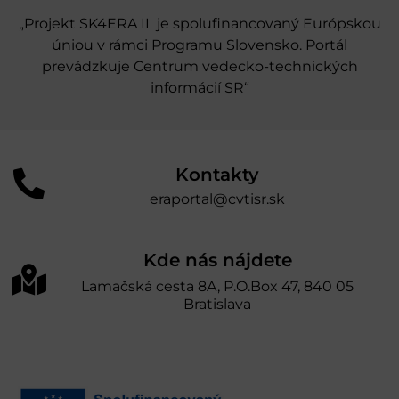
„Projekt SK4ERA II je spolufinancovaný Európskou
úniou v rámci Programu Slovensko. Portál
prevádzkuje Centrum vedecko-technických
informácií SR“
Kontakty
eraportal@cvtisr.sk
Kde nás nájdete
Lamačská cesta 8A, P.O.Box 47, 840 05
Bratislava