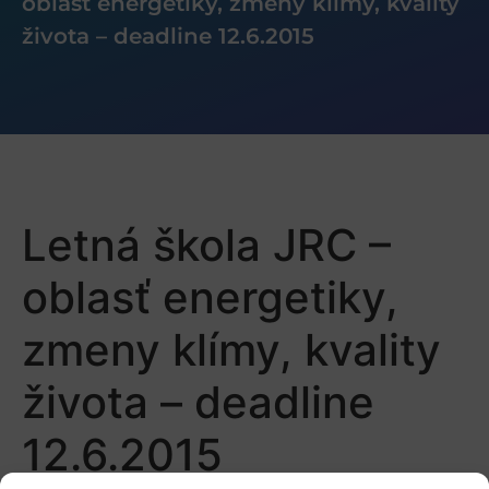
oblasť energetiky, zmeny klímy, kvality
života – deadline 12.6.2015
Letná škola JRC –
oblasť energetiky,
zmeny klímy, kvality
života – deadline
12.6.2015