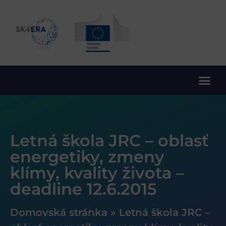
10. rámcový program EÚ pre výskum a inovácie
Letná škola JRC – oblasť
energetiky, zmeny
klímy, kvality života –
deadline 12.6.2015
Domovská stránka
»
Letná škola JRC –