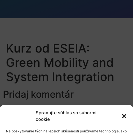
Kurz od ESEIA:
Green Mobility and
System Integration
Pridaj komentár
Prepáčte, ale pred zanechaním komentára sa musíte
Spravujte súhlas so súbormi
prihlásiť
.
cookie
Na poskytovanie tých najlepších skúseností používame technológie, ako