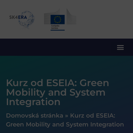
10. rámcový program EÚ pre výskum a inovácie
Kurz od ESEIA: Green
Mobility and System
Integration
Domovská stránka
»
Kurz od ESEIA:
Green Mobility and System Integration