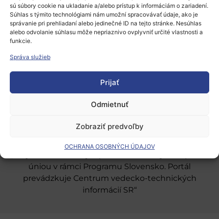
sú súbory cookie na ukladanie a/alebo prístup k informáciám o zariadení.
Súhlas s týmito technológiami nám umožní spracovávať údaje, ako je
správanie pri prehliadaní alebo jedinečné ID na tejto stránke. Nesúhlas
alebo odvolanie súhlasu môže nepriaznivo ovplyvniť určité vlastnosti a
funkcie.
Európsky výskumný priestor
Správa služieb
Oblasti našej podpory
Prijať
Podporné schémy a služby
Grantové programy pre výskum
Odmietnuť
Odber noviniek
Zobraziť predvoľby
OCHRANA OSOBNÝCH ÚDAJOV
„Projekt SK4ERA II je spolufinancovaný Európskou
úniou v rámci Programu Slovensko. Portál
prevádzkuje Centrum vedecko-technických
informácií SR“