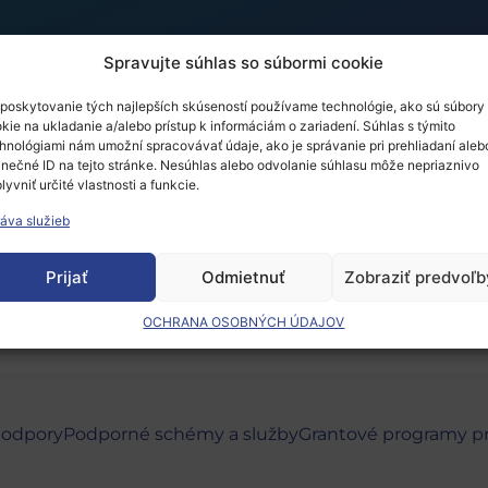
Spravujte súhlas so súbormi cookie
poskytovanie tých najlepších skúseností používame technológie, ako sú súbory
kie na ukladanie a/alebo prístup k informáciám o zariadení. Súhlas s týmito
lnych vied a humanít v 
hnológiami nám umožní spracovávať údaje, ako je správanie pri prehliadaní aleb
inečné ID na tejto stránke. Nesúhlas alebo odvolanie súhlasu môže nepriaznivo
lyvniť určité vlastnosti a funkcie.
áva služieb
 musíte
prihlásiť
.
Prijať
Odmietnuť
Zobraziť predvoľb
OCHRANA OSOBNÝCH ÚDAJOV
podpory
Podporné schémy a služby
Grantové programy p