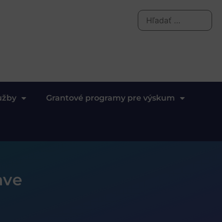
užby
Grantové programy pre výskum
ave