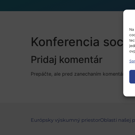
Na 
coo
Konferencia sociá
tec
jed
ovp
Pridaj komentár
Spr
Prepáčte, ale pred zanechaním komentára sa
Európsky výskumný priestor
Oblasti našej 