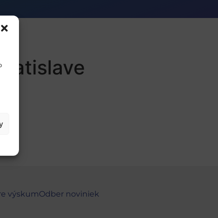
Bratislave
o
y
re výskum
Odber noviniek