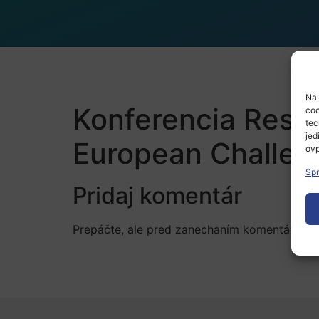
Na 
Konferencia Resear
coo
tec
jed
European Challen
ovp
Spr
Pridaj komentár
Prepáčte, ale pred zanechaním komentára sa