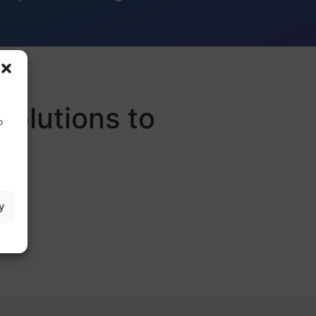
Solutions to
o
y