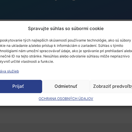
Spravujte súhlas so súbormi cookie
poskytovanie tých najlepších skúseností používame technológie, ako sú súbory
ch to Reality – Digital 
kie na ukladanie a/alebo prístup k informáciám o zariadení. Súhlas s týmito
hnológiami nám umožní spracovávať údaje, ako je správanie pri prehliadaní aleb
inečné ID na tejto stránke. Nesúhlas alebo odvolanie súhlasu môže nepriaznivo
ges
lyvniť určité vlastnosti a funkcie.
áva služieb
Prijať
Odmietnuť
Zobraziť predvoľb
 musíte
prihlásiť
.
OCHRANA OSOBNÝCH ÚDAJOV