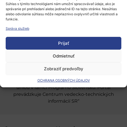
Súhlas s týmito technológiami nám umožní spracovávať údaje, ako je
správanie pri prehliadaní alebo jedinečné ID na tejto stránke. Nesúhlas
alebo odvolanie súhlasu môže nepriaznivo ovplyvniť určité vlastnosti a
Európsky výskumný priestor
funkcie.
Oblasti našej podpory
Správa služieb
Podporné schémy a služby
Prijať
Grantové programy pre výskum
Odmietnuť
Odber noviniek
Zobraziť predvoľby
„Projekt SK4ERA II je spolufinancovaný Európskou
OCHRANA OSOBNÝCH ÚDAJOV
úniou v rámci Programu Slovensko. Portál
prevádzkuje Centrum vedecko-technických
informácií SR“