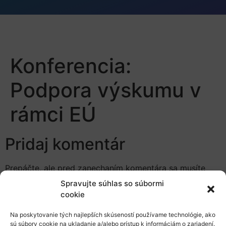
Konferencia:
Podpora výskumu v
rámci EÚ
Pridaj komentár
Prepáčte, ale pred zanechaním komentára sa musíte
prihlásiť
.
Spravujte súhlas so súbormi
cookie
Na poskytovanie tých najlepších skúseností používame technológie, ako
sú súbory cookie na ukladanie a/alebo prístup k informáciám o zariadení.