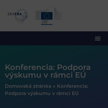
10. rámcový program EÚ pre výskum a inovácie
Konferencia: Podpora
výskumu v rámci EÚ
Domovská stránka
»
Konferencia:
Podpora výskumu v rámci EÚ