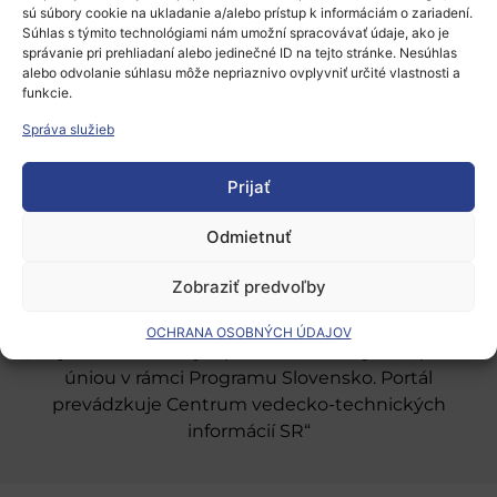
sú súbory cookie na ukladanie a/alebo prístup k informáciám o zariadení.
Súhlas s týmito technológiami nám umožní spracovávať údaje, ako je
správanie pri prehliadaní alebo jedinečné ID na tejto stránke. Nesúhlas
alebo odvolanie súhlasu môže nepriaznivo ovplyvniť určité vlastnosti a
funkcie.
Európsky výskumný priestor
Správa služieb
Oblasti našej podpory
Prijať
Podporné schémy a služby
Grantové programy pre výskum
Odmietnuť
Odber noviniek
Zobraziť predvoľby
OCHRANA OSOBNÝCH ÚDAJOV
„Projekt SK4ERA II je spolufinancovaný Európskou
úniou v rámci Programu Slovensko. Portál
prevádzkuje Centrum vedecko-technických
informácií SR“