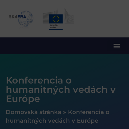
10. rámcový program EÚ pre výskum a inovácie
Konferencia o
humanitných vedách v
Európe
Domovská stránka
»
Konferencia o
humanitných vedách v Európe