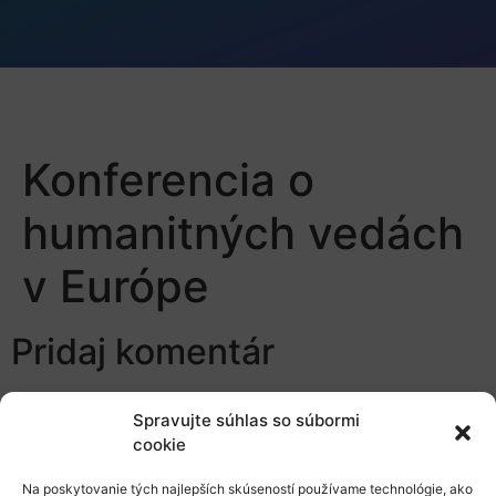
Konferencia o
humanitných vedách
v Európe
Pridaj komentár
Prepáčte, ale pred zanechaním komentára sa musíte
Spravujte súhlas so súbormi
prihlásiť
.
cookie
Na poskytovanie tých najlepších skúseností používame technológie, ako