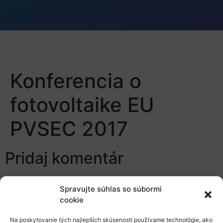
Konferencia o
fotovoltaike EU
PVSEC 2017
Pridaj komentár
Prepáčte, ale pred zanechaním komentára sa musíte
Spravujte súhlas so súbormi
prihlásiť
.
cookie
Na poskytovanie tých najlepších skúseností používame technológie, ako