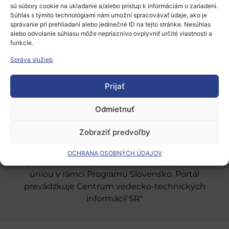
sú súbory cookie na ukladanie a/alebo prístup k informáciám o zariadení.
Súhlas s týmito technológiami nám umožní spracovávať údaje, ako je
správanie pri prehliadaní alebo jedinečné ID na tejto stránke. Nesúhlas
alebo odvolanie súhlasu môže nepriaznivo ovplyvniť určité vlastnosti a
funkcie.
Európsky výskumný priestor
Správa služieb
Oblasti našej podpory
Prijať
Podporné schémy a služby
Grantové programy pre výskum
Odmietnuť
Odber noviniek
Zobraziť predvoľby
OCHRANA OSOBNÝCH ÚDAJOV
„Projekt SK4ERA II je spolufinancovaný Európskou
úniou v rámci Programu Slovensko. Portál
prevádzkuje Centrum vedecko-technických
informácií SR“