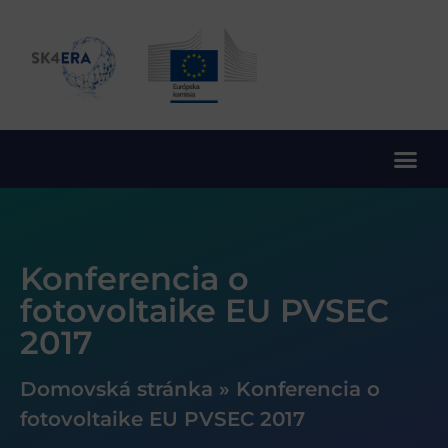
10. rámcový program EÚ pre výskum a inovácie
Konferencia o
fotovoltaike EU PVSEC
2017
Domovská stránka
»
Konferencia o
fotovoltaike EU PVSEC 2017