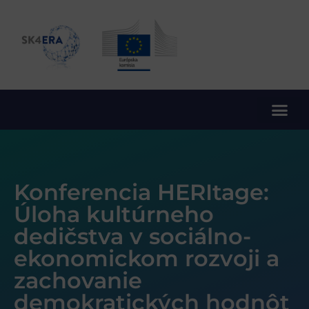
10. rámcový program EÚ pre výskum a inovácie
Konferencia HERItage:
Úloha kultúrneho
dedičstva v sociálno-
ekonomickom rozvoji a
zachovanie
demokratických hodnôt