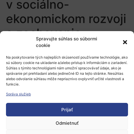
v sociálno-
ekonomickom rozvoji
a zachovanie
Spravujte súhlas so súbormi
demokratických
cookie
hodnôt
Na poskytovanie tých najlepších skúseností používame technológie, ako
sú súbory cookie na ukladanie a/alebo prístup k informáciám o zariadení.
Súhlas s týmito technológiami nám umožní spracovávať údaje, ako je
správanie pri prehliadaní alebo jedinečné ID na tejto stránke. Nesúhlas
Pridaj komentár
alebo odvolanie súhlasu môže nepriaznivo ovplyvniť určité vlastnosti a
funkcie.
Prepáčte, ale pred zanechaním komentára sa musíte
Správa služieb
prihlásiť
.
Prijať
Odmietnuť