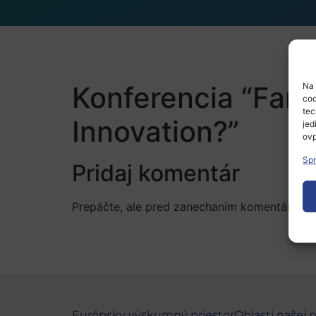
Konferencia “Farm 
Na 
coo
tec
Innovation?”
jed
ovp
Spr
Pridaj komentár
Prepáčte, ale pred zanechaním komentára sa
Európsky výskumný priestor
Oblasti našej 