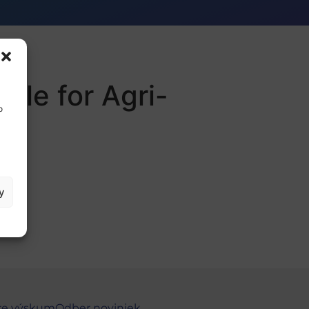
ole for Agri-
o
y
re výskum
Odber noviniek