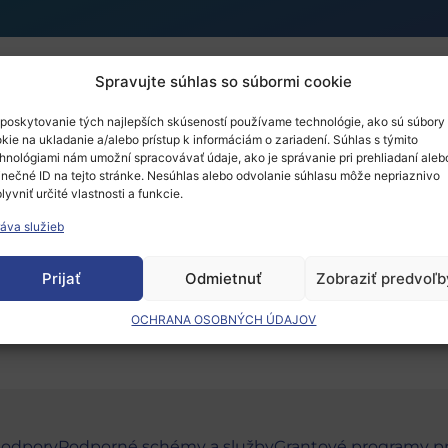
Spravujte súhlas so súbormi cookie
to fork strategy: What r
poskytovanie tých najlepších skúseností používame technológie, ako sú súbory
kie na ukladanie a/alebo prístup k informáciám o zariadení. Súhlas s týmito
hnológiami nám umožní spracovávať údaje, ako je správanie pri prehliadaní aleb
inečné ID na tejto stránke. Nesúhlas alebo odvolanie súhlasu môže nepriaznivo
lyvniť určité vlastnosti a funkcie.
áva služieb
Prijať
Odmietnuť
Zobraziť predvoľb
 musíte
prihlásiť
.
OCHRANA OSOBNÝCH ÚDAJOV
podpory
Podporné schémy a služby
Grantové programy p