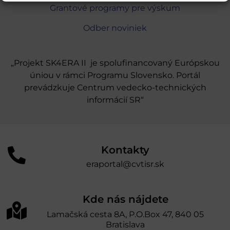
Grantové programy pre výskum
Odber noviniek
„Projekt SK4ERA II je spolufinancovaný Európskou
úniou v rámci Programu Slovensko. Portál
prevádzkuje Centrum vedecko-technických
informácií SR“
Kontakty
eraportal@cvtisr.sk
Kde nás nájdete
Lamačská cesta 8A, P.O.Box 47, 840 05
Bratislava