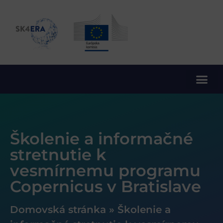
10. rámcový program EÚ pre výskum a inovácie
Školenie a informačné
stretnutie k
vesmírnemu programu
Copernicus v Bratislave
Domovská stránka
»
Školenie a