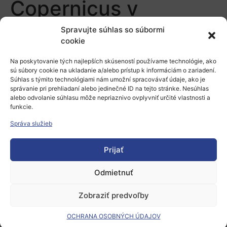
Copernicus v
Bratislave
Spravujte súhlas so súbormi
cookie
Pridaj komentár
Na poskytovanie tých najlepších skúseností používame technológie, ako
sú súbory cookie na ukladanie a/alebo prístup k informáciám o zariadení.
Súhlas s týmito technológiami nám umožní spracovávať údaje, ako je
Prepáčte, ale pred zanechaním komentára sa musíte
správanie pri prehliadaní alebo jedinečné ID na tejto stránke. Nesúhlas
prihlásiť
.
alebo odvolanie súhlasu môže nepriaznivo ovplyvniť určité vlastnosti a
funkcie.
Správa služieb
Prijať
Odmietnuť
Európsky výskumný priestor
Zobraziť predvoľby
Oblasti našej podpory
Podporné schémy a služby
OCHRANA OSOBNÝCH ÚDAJOV