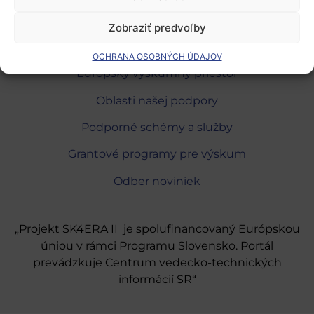
Zobraziť predvoľby
OCHRANA OSOBNÝCH ÚDAJOV
Európsky výskumný priestor
Oblasti našej podpory
Podporné schémy a služby
Grantové programy pre výskum
Odber noviniek
„Projekt SK4ERA II je spolufinancovaný Európskou
úniou v rámci Programu Slovensko. Portál
prevádzkuje Centrum vedecko-technických
informácií SR“