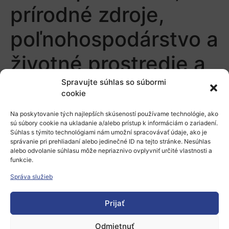
prírodné zdroje,
poľnohospodárstvo a
životné prostredie a
aktuálne príležitosti
Spravujte súhlas so súbormi
cookie
v období 2021 –
Na poskytovanie tých najlepších skúseností používame technológie, ako
sú súbory cookie na ukladanie a/alebo prístup k informáciám o zariadení.
2022
Súhlas s týmito technológiami nám umožní spracovávať údaje, ako je
správanie pri prehliadaní alebo jedinečné ID na tejto stránke. Nesúhlas
alebo odvolanie súhlasu môže nepriaznivo ovplyvniť určité vlastnosti a
funkcie.
Pridaj komentár
Správa služieb
Prepáčte, ale pred zanechaním komentára sa musíte
Prijať
prihlásiť
.
Odmietnuť