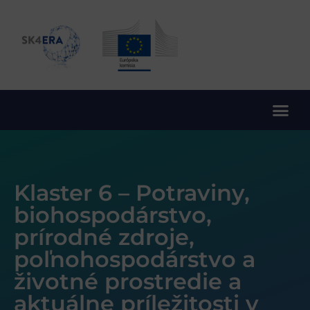
10. rámcový program EÚ pre výskum a inovácie
Klaster 6 – Potraviny,
biohospodárstvo,
prírodné zdroje,
poľnohospodárstvo a
životné prostredie a
aktuálne príležitosti v