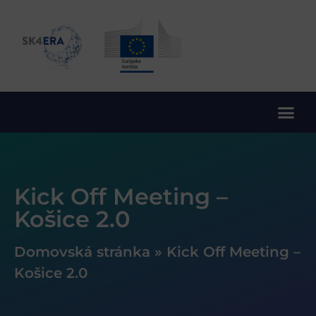
10. rámcový program EÚ pre výskum a inovácie
Kick Off Meeting –
Košice 2.0
Domovská stránka
»
Kick Off Meeting –
Košice 2.0