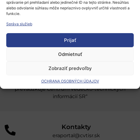
správanie pri prehliadaní alebo jedinečné ID na tejto stránke. Nesúhlas
Európsky výskumný priestor
alebo odvolanie súhlasu môže nepriaznivo ovplyvniť určité vlastnosti a
funkcie.
Oblasti našej podpory
Správa služieb
Podporné schémy a služby
Prijať
Grantové programy pre výskum
Odber noviniek
Odmietnuť
Zobraziť predvoľby
„Projekt SK4ERA II je spolufinancovaný Európskou
úniou v rámci Programu Slovensko. Portál
OCHRANA OSOBNÝCH ÚDAJOV
prevádzkuje Centrum vedecko-technických
informácií SR“
Kontakty
eraportal@cvtisr.sk