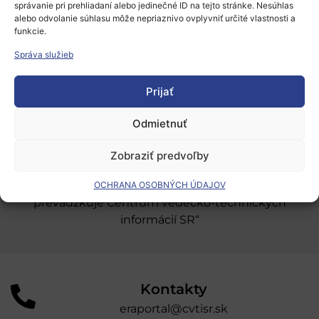
správanie pri prehliadaní alebo jedinečné ID na tejto stránke. Nesúhlas
Európsky výskumný priestor
alebo odvolanie súhlasu môže nepriaznivo ovplyvniť určité vlastnosti a
funkcie.
Oblasti našej podpory
Správa služieb
Podporné schémy a služby
Prijať
Grantové programy pre výskum
Odber noviniek
Odmietnuť
Zobraziť predvoľby
„Projekt SK4ERA II je spolufinancovaný Európskou
úniou v rámci Programu Slovensko. Portál
OCHRANA OSOBNÝCH ÚDAJOV
prevádzkuje Centrum vedecko-technických
informácií SR“
Kontakty
eraportal@cvtisr.sk