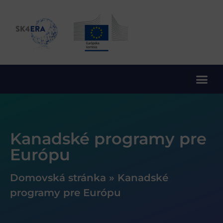
10. rámcový program EÚ pre výskum a inovácie
Kanadské programy pre
Európu
Domovská stránka
»
Kanadské
programy pre Európu