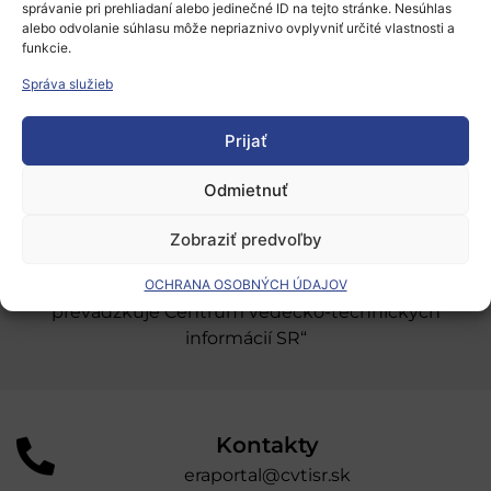
správanie pri prehliadaní alebo jedinečné ID na tejto stránke. Nesúhlas
Európsky výskumný priestor
alebo odvolanie súhlasu môže nepriaznivo ovplyvniť určité vlastnosti a
funkcie.
Oblasti našej podpory
Správa služieb
Podporné schémy a služby
Prijať
Grantové programy pre výskum
Odber noviniek
Odmietnuť
Zobraziť predvoľby
„Projekt SK4ERA II je spolufinancovaný Európskou
úniou v rámci Programu Slovensko. Portál
OCHRANA OSOBNÝCH ÚDAJOV
prevádzkuje Centrum vedecko-technických
informácií SR“
Kontakty
eraportal@cvtisr.sk