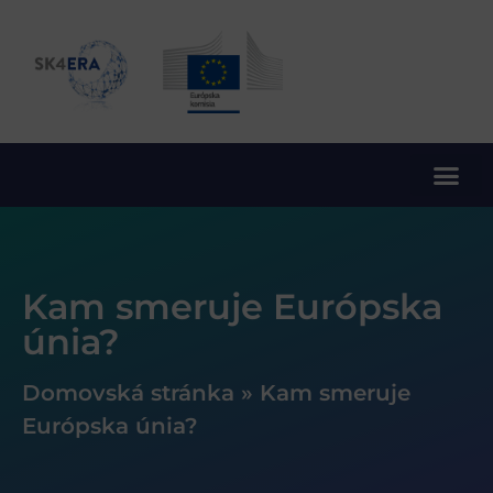
10. rámcový program EÚ pre výskum a inovácie
Kam smeruje Európska
únia?
Domovská stránka
»
Kam smeruje
Európska únia?