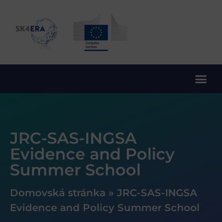
10. rámcový program EÚ pre výskum a inovácie
JRC-SAS-INGSA
Evidence and Policy
Summer School
Domovská stránka
»
JRC-SAS-INGSA
Evidence and Policy Summer School