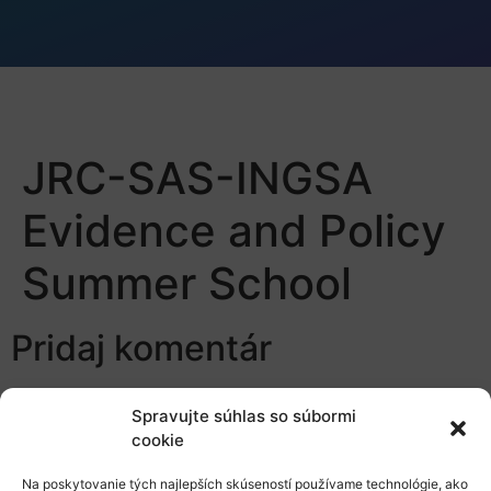
JRC-SAS-INGSA
Evidence and Policy
Summer School
Pridaj komentár
Prepáčte, ale pred zanechaním komentára sa musíte
Spravujte súhlas so súbormi
prihlásiť
.
cookie
Na poskytovanie tých najlepších skúseností používame technológie, ako