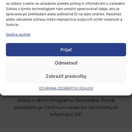
sú súbory cookie na ukladanie a/alebo prístup k informáciám o zariadení.
Súhlas s týmito technológiami nám umožní spracovávať údaje, ako je
správanie pri prehliadaní alebo jedinečné ID na tejto stránke. Nesúhlas
alebo odvolanie súhlasu môže nepriaznivo ovplyvniť určité vlastnosti a
funkcie.
Európsky výskumný priestor
Správa služieb
Oblasti našej podpory
Prijať
Podporné schémy a služby
Grantové programy pre výskum
Odmietnuť
Odber noviniek
Zobraziť predvoľby
OCHRANA OSOBNÝCH ÚDAJOV
„Projekt SK4ERA II je spolufinancovaný Európskou
úniou v rámci Programu Slovensko. Portál
prevádzkuje Centrum vedecko-technických
informácií SR“