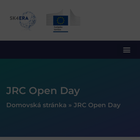
10. rámcový program EÚ pre výskum a inovácie
JRC Open Day
Domovská stránka
»
JRC Open Day