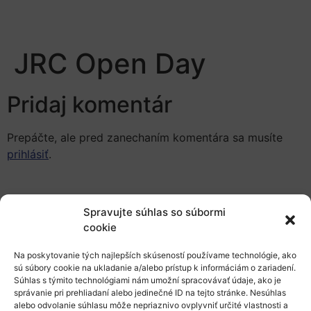
JRC Open Day
Pridaj komentár
Prepáčte, ale pred zanechaním komentára sa musíte
prihlásiť
.
Spravujte súhlas so súbormi
cookie
Na poskytovanie tých najlepších skúseností používame technológie, ako
Európsky výskumný priestor
sú súbory cookie na ukladanie a/alebo prístup k informáciám o zariadení.
Súhlas s týmito technológiami nám umožní spracovávať údaje, ako je
Oblasti našej podpory
správanie pri prehliadaní alebo jedinečné ID na tejto stránke. Nesúhlas
alebo odvolanie súhlasu môže nepriaznivo ovplyvniť určité vlastnosti a