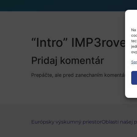
Na 
coo
“Intro” IMP3rove t
tec
jed
ovp
Pridaj komentár
Spr
Prepáčte, ale pred zanechaním komentára sa
Európsky výskumný priestor
Oblasti našej 