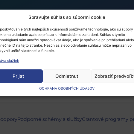
Spravujte súhlas so súbormi cookie
poskytovanie tých najlepších skúseností používame technológie, ako sú súbory
kie na ukladanie a/alebo prístup k informáciám o zariadení. Súhlas s týmito
raining in Budapest
hnológiami nám umožní spracovávať údaje, ako je správanie pri prehliadaní aleb
inečné ID na tejto stránke. Nesúhlas alebo odvolanie súhlasu môže nepriaznivo
lyvniť určité vlastnosti a funkcie.
áva služieb
 musíte
prihlásiť
.
Prijať
Odmietnuť
Zobraziť predvoľb
OCHRANA OSOBNÝCH ÚDAJOV
podpory
Podporné schémy a služby
Grantové programy p