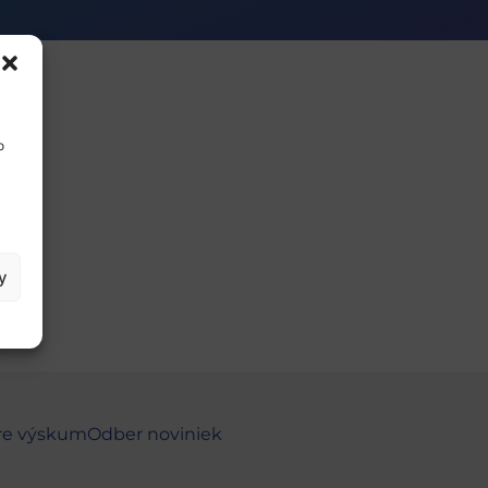
o
y
re výskum
Odber noviniek