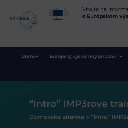
Vitajte na inform
o Európskom vý
Domov
Európsky výskumný priestor
“Intro” IMP3rove tra
Domovská stránka
»
“Intro” IMP3