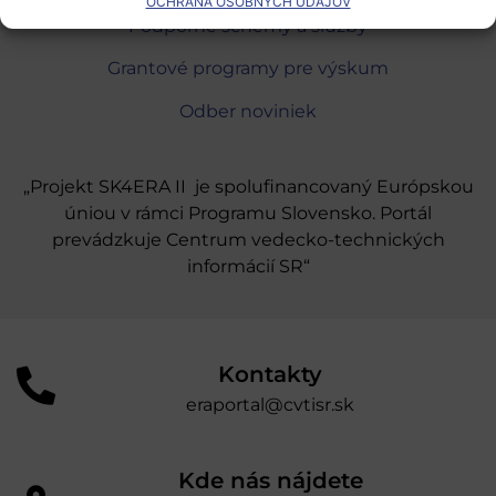
OCHRANA OSOBNÝCH ÚDAJOV
Podporné schémy a služby
Grantové programy pre výskum
Odber noviniek
„Projekt SK4ERA II je spolufinancovaný Európskou
úniou v rámci Programu Slovensko. Portál
prevádzkuje Centrum vedecko-technických
informácií SR“
Kontakty
eraportal@cvtisr.sk
Kde nás nájdete