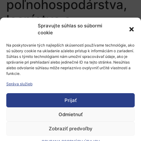
poľnohospodárstva,
lesníctva a
Spravujte súhlas so súbormi
biohospodárstva
cookie
Na poskytovanie tých najlepších skúseností používame technológie, ako
Pridaj komentár
sú súbory cookie na ukladanie a/alebo prístup k informáciám o zariadení.
Súhlas s týmito technológiami nám umožní spracovávať údaje, ako je
správanie pri prehliadaní alebo jedinečné ID na tejto stránke. Nesúhlas
Prepáčte, ale pred zanechaním komentára sa musíte
alebo odvolanie súhlasu môže nepriaznivo ovplyvniť určité vlastnosti a
funkcie.
prihlásiť
.
Správa služieb
Prijať
Odmietnuť
Európsky výskumný priestor
Zobraziť predvoľby
Oblasti našej podpory