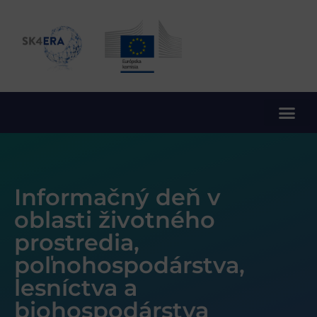
10. rámcový program EÚ pre výskum a inovácie
Informačný deň v
oblasti životného
prostredia,
poľnohospodárstva,
lesníctva a
biohospodárstva