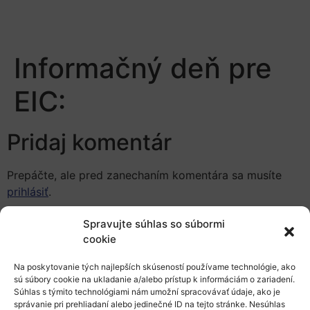
Informačný deň pre
EIC:
Pridaj komentár
Prepáčte, ale pred zanechaním komentára sa musíte
prihlásiť
.
Spravujte súhlas so súbormi
cookie
Na poskytovanie tých najlepších skúseností používame technológie, ako
sú súbory cookie na ukladanie a/alebo prístup k informáciám o zariadení.
Súhlas s týmito technológiami nám umožní spracovávať údaje, ako je
Európsky výskumný priestor
správanie pri prehliadaní alebo jedinečné ID na tejto stránke. Nesúhlas