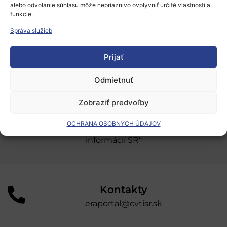
alebo odvolanie súhlasu môže nepriaznivo ovplyvniť určité vlastnosti a
Oblasti našej podpory
funkcie.
Podporné schémy a služby
Správa služieb
Grantové programy pre výskum
Prijať
Odber noviniek
Odmietnuť
Zobraziť predvoľby
„Projekt SK4ERA II je spolufinancovaný Európskou
úniou v rámci Programu Slovensko. Portál
OCHRANA OSOBNÝCH ÚDAJOV
prevádzkuje Centrum vedecko-technických
informácií SR“
Kontakty
eraportal@cvtisr.sk