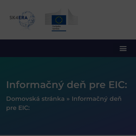
10. rámcový program EÚ pre výskum a inovácie
Informačný deň pre EIC:
Domovská stránka
»
Informačný deň
pre EIC: