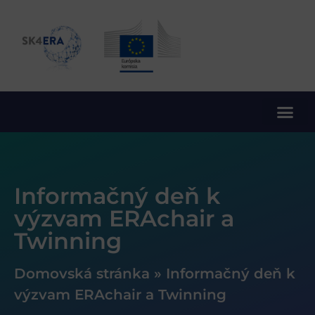
10. rámcový program EÚ pre výskum a inovácie
Informačný deň k
výzvam ERAchair a
Twinning
Domovská stránka
»
Informačný deň k
výzvam ERAchair a Twinning