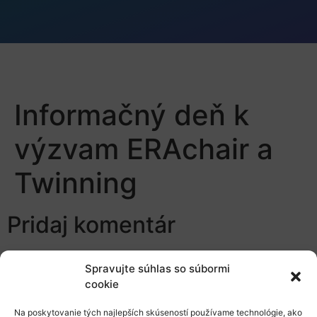
Informačný deň k
výzvam ERAchair a
Twinning
Pridaj komentár
Prepáčte, ale pred zanechaním komentára sa musíte
Spravujte súhlas so súbormi
prihlásiť
.
cookie
Na poskytovanie tých najlepších skúseností používame technológie, ako