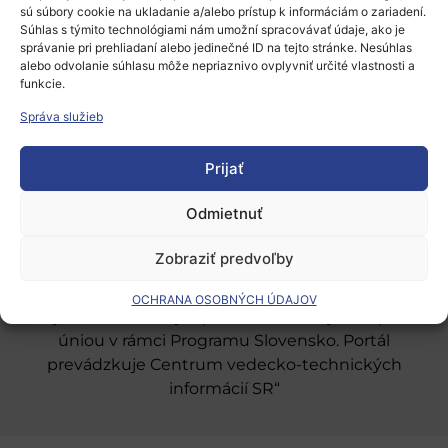
sú súbory cookie na ukladanie a/alebo prístup k informáciám o zariadení.
Súhlas s týmito technológiami nám umožní spracovávať údaje, ako je
správanie pri prehliadaní alebo jedinečné ID na tejto stránke. Nesúhlas
alebo odvolanie súhlasu môže nepriaznivo ovplyvniť určité vlastnosti a
funkcie.
Európsky výskumný priestor
Správa služieb
Oblasti našej podpory
Prijať
Podporné schémy a služby
Grantové programy pre výskum
Odmietnuť
Odber noviniek
Zobraziť predvoľby
OCHRANA OSOBNÝCH ÚDAJOV
„Projekt SK4ERA II je spolufinancovaný Európskou
úniou v rámci Programu Slovensko. Portál
prevádzkuje Centrum vedecko-technických
informácií SR“