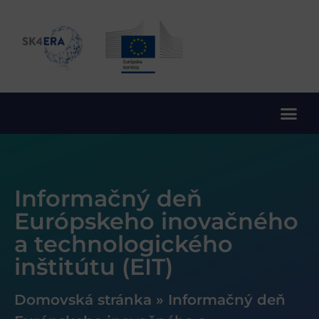
10. rámcový program EÚ pre výskum a inovácie
Informačný deň
Európskeho inovačného
a technologického
inštitútu (EIT)
Domovská stránka
»
Informačný deň