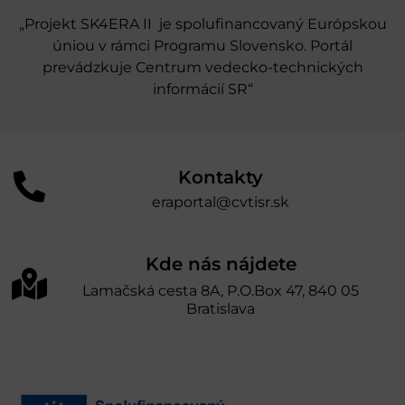
„Projekt SK4ERA II je spolufinancovaný Európskou
úniou v rámci Programu Slovensko. Portál
prevádzkuje Centrum vedecko-technických
informácií SR“
Kontakty
eraportal@cvtisr.sk
Kde nás nájdete
Lamačská cesta 8A, P.O.Box 47, 840 05
Bratislava