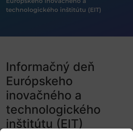
Európskeho inovačného a
technologického inštitútu (EIT)
Informačný deň
Európskeho
inovačného a
technologického
inštitútu (EIT)