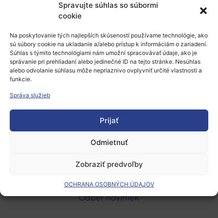
Spravujte súhlas so súbormi
Pridaj komentár
cookie
Prepáčte, ale pred zanechaním komentára sa musíte
Na poskytovanie tých najlepších skúseností používame technológie, ako
sú súbory cookie na ukladanie a/alebo prístup k informáciám o zariadení.
prihlásiť
.
Súhlas s týmito technológiami nám umožní spracovávať údaje, ako je
správanie pri prehliadaní alebo jedinečné ID na tejto stránke. Nesúhlas
alebo odvolanie súhlasu môže nepriaznivo ovplyvniť určité vlastnosti a
funkcie.
Správa služieb
Prijať
Európsky výskumný priestor
Oblasti našej podpory
Odmietnuť
Podporné schémy a služby
Zobraziť predvoľby
Grantové programy pre výskum
OCHRANA OSOBNÝCH ÚDAJOV
Odber noviniek