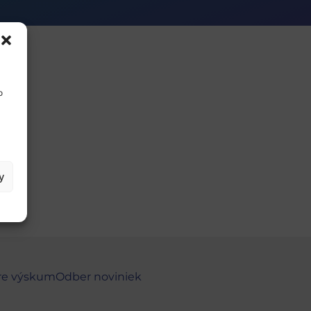
o
y
re výskum
Odber noviniek