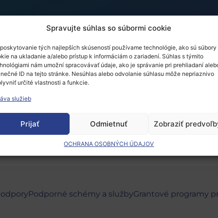
Spravujte súhlas so súbormi cookie
poskytovanie tých najlepších skúseností používame technológie, ako sú súbory
kie na ukladanie a/alebo prístup k informáciám o zariadení. Súhlas s týmito
 – Zdravie
hnológiami nám umožní spracovávať údaje, ako je správanie pri prehliadaní aleb
inečné ID na tejto stránke. Nesúhlas alebo odvolanie súhlasu môže nepriaznivo
lyvniť určité vlastnosti a funkcie.
áva služieb
 musíte
prihlásiť
.
Prijať
Odmietnuť
Zobraziť predvoľb
OCHRANA OSOBNÝCH ÚDAJOV
podpory
Podporné schémy a služby
Grantové programy p