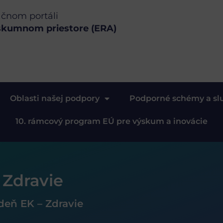
ačnom portáli
skumnom priestore (ERA)
Oblasti našej podpory
Podporné schémy a sl
10. rámcový program EÚ pre výskum a inovácie
 Zdravie
deň EK – Zdravie