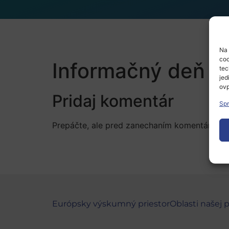
Na 
coo
Informačný deň EK
tec
jed
ovp
Pridaj komentár
Spr
Prepáčte, ale pred zanechaním komentára sa
Európsky výskumný priestor
Oblasti našej 