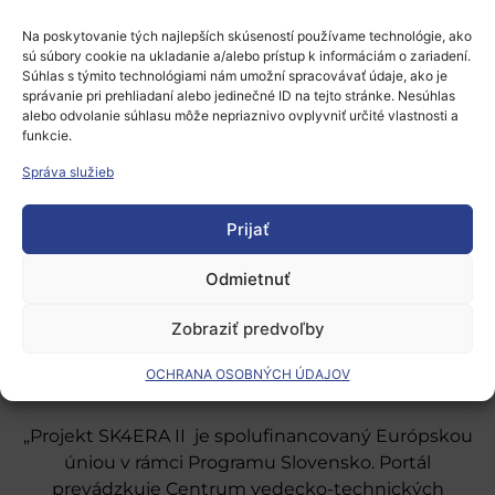
prihlásiť
.
Na poskytovanie tých najlepších skúseností používame technológie, ako
sú súbory cookie na ukladanie a/alebo prístup k informáciám o zariadení.
Súhlas s týmito technológiami nám umožní spracovávať údaje, ako je
správanie pri prehliadaní alebo jedinečné ID na tejto stránke. Nesúhlas
alebo odvolanie súhlasu môže nepriaznivo ovplyvniť určité vlastnosti a
funkcie.
Správa služieb
Európsky výskumný priestor
Prijať
Oblasti našej podpory
Podporné schémy a služby
Odmietnuť
Grantové programy pre výskum
Zobraziť predvoľby
Odber noviniek
OCHRANA OSOBNÝCH ÚDAJOV
„Projekt SK4ERA II je spolufinancovaný Európskou
úniou v rámci Programu Slovensko. Portál
prevádzkuje Centrum vedecko-technických