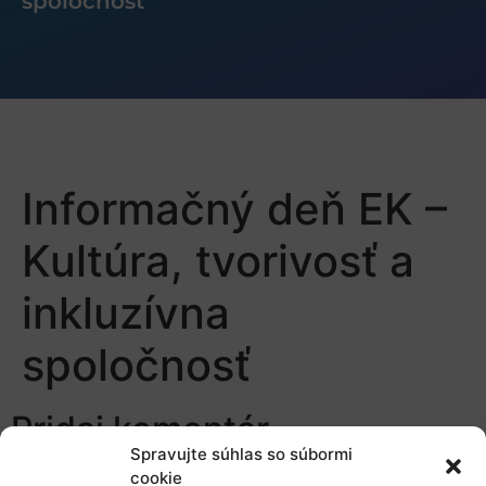
spoločnosť
Informačný deň EK –
Kultúra, tvorivosť a
inkluzívna
spoločnosť
Pridaj komentár
Spravujte súhlas so súbormi
cookie
Prepáčte, ale pred zanechaním komentára sa musíte