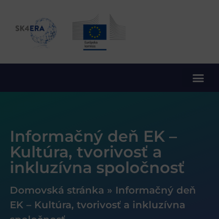
10. rámcový program EÚ pre výskum a inovácie
Informačný deň EK –
Kultúra, tvorivosť a
inkluzívna spoločnosť
Domovská stránka
»
Informačný deň
EK – Kultúra, tvorivosť a inkluzívna