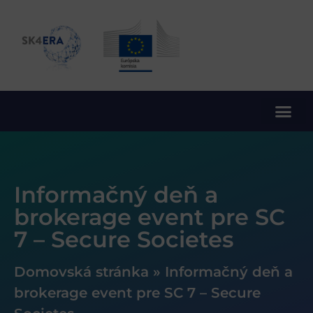
10. rámcový program EÚ pre výskum a inovácie
Informačný deň a
brokerage event pre SC
7 – Secure Societes
Domovská stránka
»
Informačný deň a
brokerage event pre SC 7 – Secure