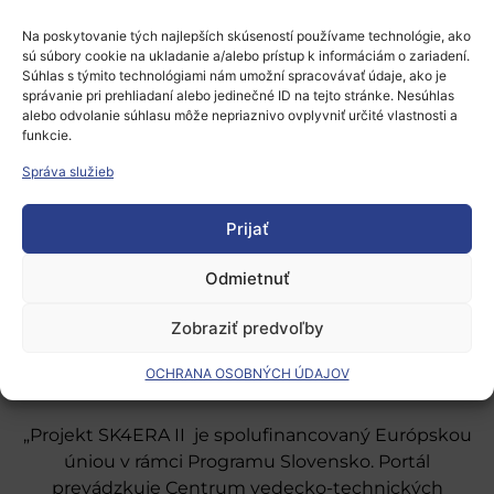
prihlásiť
.
Na poskytovanie tých najlepších skúseností používame technológie, ako
sú súbory cookie na ukladanie a/alebo prístup k informáciám o zariadení.
Súhlas s týmito technológiami nám umožní spracovávať údaje, ako je
správanie pri prehliadaní alebo jedinečné ID na tejto stránke. Nesúhlas
alebo odvolanie súhlasu môže nepriaznivo ovplyvniť určité vlastnosti a
funkcie.
Správa služieb
Európsky výskumný priestor
Prijať
Oblasti našej podpory
Podporné schémy a služby
Odmietnuť
Grantové programy pre výskum
Zobraziť predvoľby
Odber noviniek
OCHRANA OSOBNÝCH ÚDAJOV
„Projekt SK4ERA II je spolufinancovaný Európskou
úniou v rámci Programu Slovensko. Portál
prevádzkuje Centrum vedecko-technických