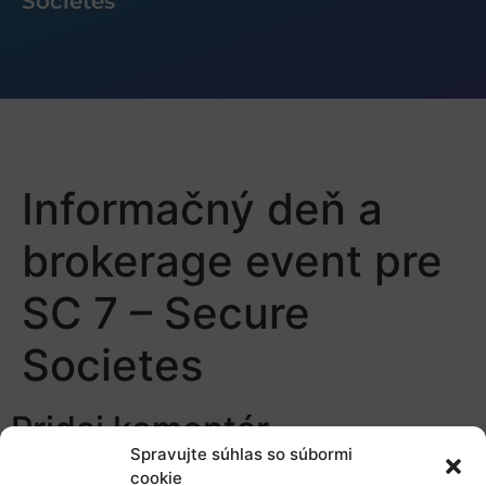
Societes
Informačný deň a
brokerage event pre
SC 7 – Secure
Societes
Pridaj komentár
Spravujte súhlas so súbormi
cookie
Prepáčte, ale pred zanechaním komentára sa musíte