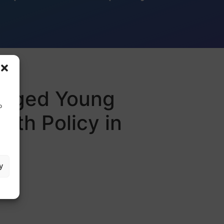
ntaged Young
o
uth Policy in
y