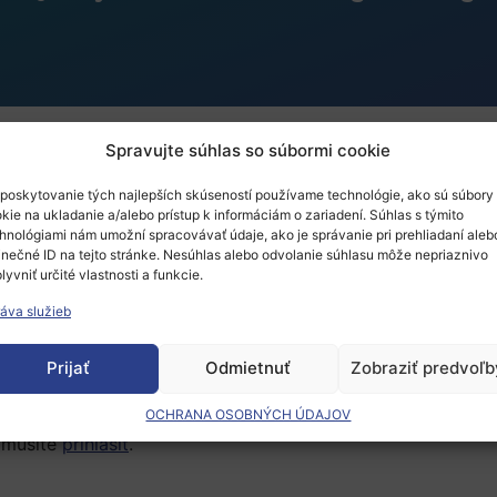
Spravujte súhlas so súbormi cookie
poskytovanie tých najlepších skúseností používame technológie, ako sú súbory
lity of Life of Disadva
kie na ukladanie a/alebo prístup k informáciám o zariadení. Súhlas s týmito
hnológiami nám umožní spracovávať údaje, ako je správanie pri prehliadaní aleb
 Capability‐Friendly Yo
inečné ID na tejto stránke. Nesúhlas alebo odvolanie súhlasu môže nepriaznivo
lyvniť určité vlastnosti a funkcie.
áva služieb
Prijať
Odmietnuť
Zobraziť predvoľb
OCHRANA OSOBNÝCH ÚDAJOV
 musíte
prihlásiť
.