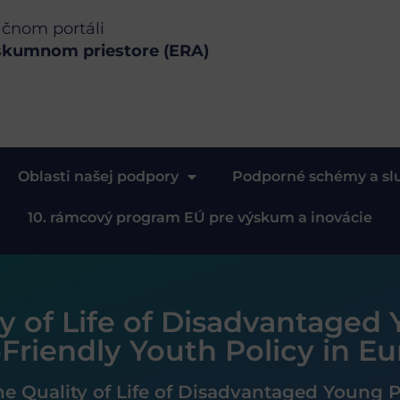
ačnom portáli
skumnom priestore (ERA)
Oblasti našej podpory
Podporné schémy a sl
10. rámcový program EÚ pre výskum a inovácie
y of Life of Disadvantaged
‐Friendly Youth Policy in E
e Quality of Life of Disadvantaged Young P