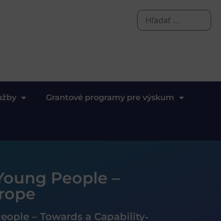
užby
Grantové programy pre výskum
 Young People –
urope
eople – Towards a Capability‐