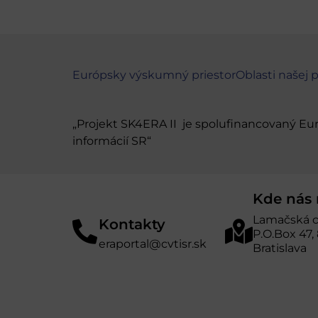
Európsky výskumný priestor
Oblasti našej 
„Projekt SK4ERA II je spolufinancovaný E
informácií SR“
Kde nás 
Lamačská c
Kontakty
P.O.Box 47,
eraportal@cvtisr.sk
Bratislava