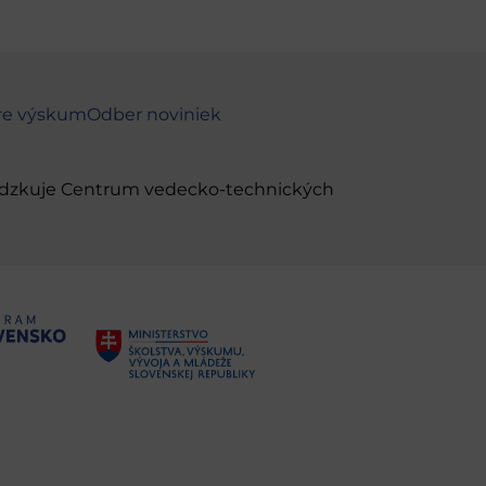
re výskum
Odber noviniek
evádzkuje Centrum vedecko-technických