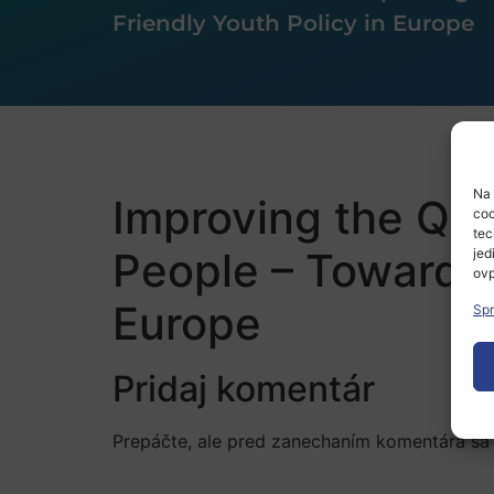
Friendly Youth Policy in Europe
Na 
Improving the Qua
coo
tec
People – Towards a
jed
ovp
Europe
Spr
Pridaj komentár
Prepáčte, ale pred zanechaním komentára sa