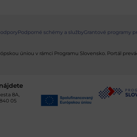
podpory
Podporné schémy a služby
Grantové programy p
urópskou úniou v rámci Programu Slovensko. Portál pr
nájdete
esta 8A,
 840 05