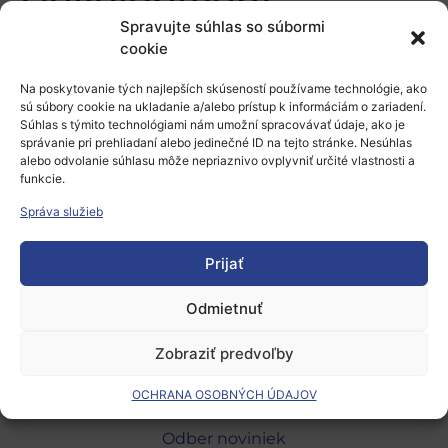
Development
Spravujte súhlas so súbormi
cookie
Pridaj komentár
Na poskytovanie tých najlepších skúseností používame technológie, ako
Prepáčte, ale pred zanechaním komentára sa musíte
sú súbory cookie na ukladanie a/alebo prístup k informáciám o zariadení.
Súhlas s týmito technológiami nám umožní spracovávať údaje, ako je
prihlásiť
.
správanie pri prehliadaní alebo jedinečné ID na tejto stránke. Nesúhlas
alebo odvolanie súhlasu môže nepriaznivo ovplyvniť určité vlastnosti a
funkcie.
Správa služieb
Prijať
Európsky výskumný priestor
Odmietnuť
Oblasti našej podpory
Zobraziť predvoľby
Podporné schémy a služby
OCHRANA OSOBNÝCH ÚDAJOV
Grantové programy pre výskum
Odber noviniek