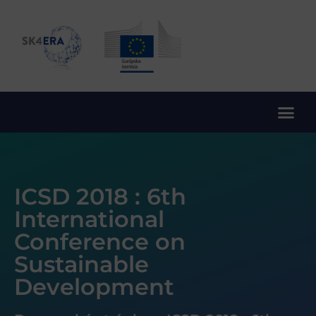
10. rámcový program EÚ pre výskum a inovácie
ICSD 2018 : 6th
International
Conference on
Sustainable
Development