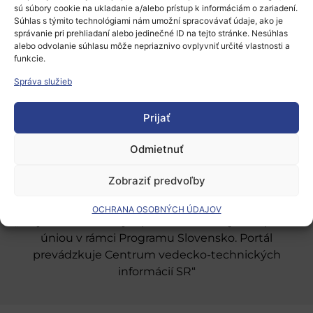
sú súbory cookie na ukladanie a/alebo prístup k informáciám o zariadení.
Súhlas s týmito technológiami nám umožní spracovávať údaje, ako je
správanie pri prehliadaní alebo jedinečné ID na tejto stránke. Nesúhlas
alebo odvolanie súhlasu môže nepriaznivo ovplyvniť určité vlastnosti a
funkcie.
Európsky výskumný priestor
Správa služieb
Oblasti našej podpory
Prijať
Podporné schémy a služby
Grantové programy pre výskum
Odmietnuť
Odber noviniek
Zobraziť predvoľby
OCHRANA OSOBNÝCH ÚDAJOV
„Projekt SK4ERA II je spolufinancovaný Európskou
úniou v rámci Programu Slovensko. Portál
prevádzkuje Centrum vedecko-technických
informácií SR“