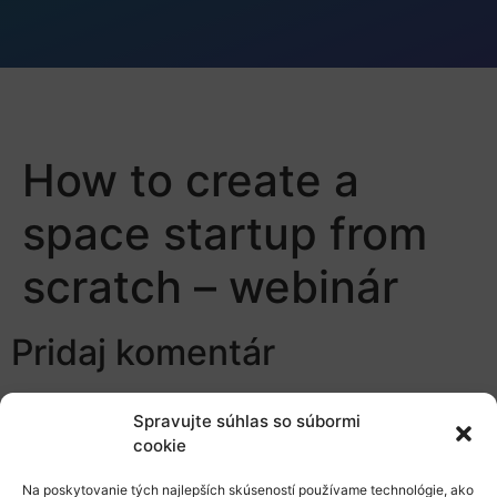
How to create a
space startup from
scratch – webinár
Pridaj komentár
Prepáčte, ale pred zanechaním komentára sa musíte
Spravujte súhlas so súbormi
prihlásiť
.
cookie
Na poskytovanie tých najlepších skúseností používame technológie, ako