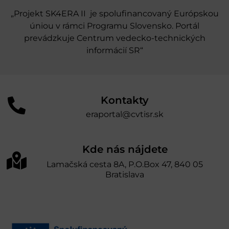
„Projekt SK4ERA II je spolufinancovaný Európskou
úniou v rámci Programu Slovensko. Portál
prevádzkuje Centrum vedecko-technických
informácií SR“
Kontakty
eraportal@cvtisr.sk
Kde nás nájdete
Lamačská cesta 8A, P.O.Box 47, 840 05
Bratislava