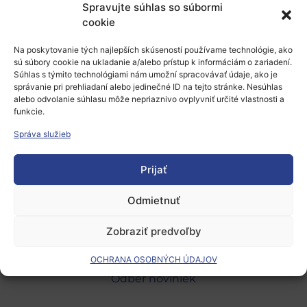
Spravujte súhlas so súbormi
Pridaj komentár
cookie
Prepáčte, ale pred zanechaním komentára sa musíte
Na poskytovanie tých najlepších skúseností používame technológie, ako
sú súbory cookie na ukladanie a/alebo prístup k informáciám o zariadení.
prihlásiť
.
Súhlas s týmito technológiami nám umožní spracovávať údaje, ako je
správanie pri prehliadaní alebo jedinečné ID na tejto stránke. Nesúhlas
alebo odvolanie súhlasu môže nepriaznivo ovplyvniť určité vlastnosti a
funkcie.
Správa služieb
Prijať
Európsky výskumný priestor
Oblasti našej podpory
Odmietnuť
Podporné schémy a služby
Zobraziť predvoľby
Grantové programy pre výskum
OCHRANA OSOBNÝCH ÚDAJOV
Odber noviniek