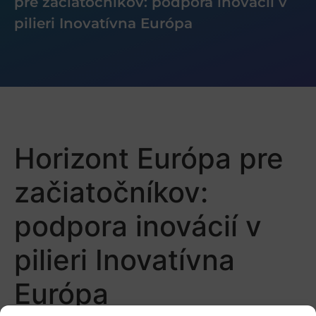
pre začiatočníkov: podpora inovácií v
pilieri Inovatívna Európa
Horizont Európa pre
začiatočníkov:
podpora inovácií v
pilieri Inovatívna
Európa