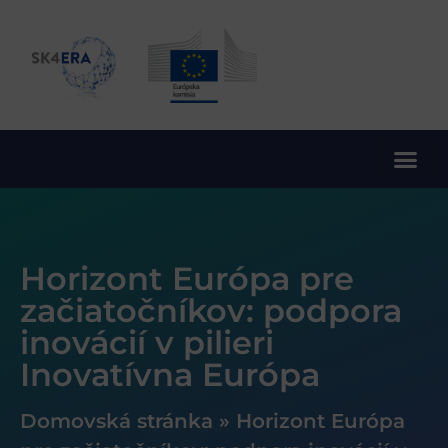
10. rámcový program EÚ pre výskum a inovácie
Horizont Európa pre
začiatočníkov: podpora
inovácií v pilieri
Inovatívna Európa
Domovská stránka
»
Horizont Európa