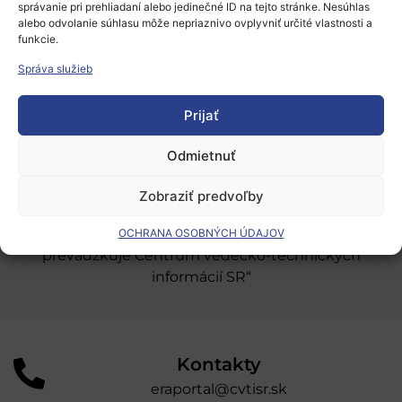
správanie pri prehliadaní alebo jedinečné ID na tejto stránke. Nesúhlas
Európsky výskumný priestor
alebo odvolanie súhlasu môže nepriaznivo ovplyvniť určité vlastnosti a
funkcie.
Oblasti našej podpory
Správa služieb
Podporné schémy a služby
Prijať
Grantové programy pre výskum
Odber noviniek
Odmietnuť
Zobraziť predvoľby
„Projekt SK4ERA II je spolufinancovaný Európskou
úniou v rámci Programu Slovensko. Portál
OCHRANA OSOBNÝCH ÚDAJOV
prevádzkuje Centrum vedecko-technických
informácií SR“
Kontakty
eraportal@cvtisr.sk