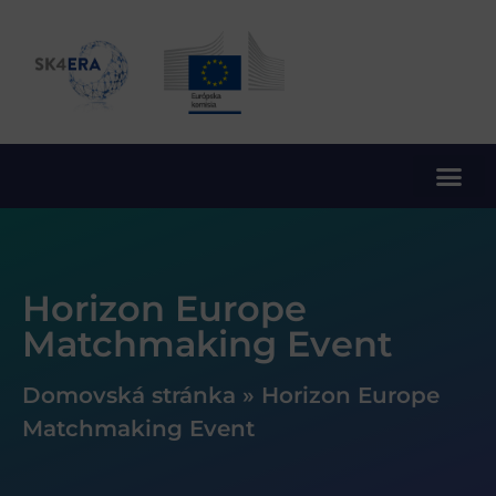
10. rámcový program EÚ pre výskum a inovácie
Horizon Europe
Matchmaking Event
Domovská stránka
»
Horizon Europe
Matchmaking Event