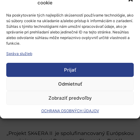
cookie
Prepáčte, ale pred zanechaním komentára sa musíte
prihlásiť
.
Na poskytovanie tých najlepších skúseností používame technológie, ako
sú súbory cookie na ukladanie a/alebo prístup k informáciám o zariadení.
Súhlas s týmito technológiami nám umožní spracovávať údaje, ako je
správanie pri prehliadaní alebo jedinečné ID na tejto stránke. Nesúhlas
alebo odvolanie súhlasu môže nepriaznivo ovplyvniť určité vlastnosti a
funkcie.
Správa služieb
Európsky výskumný priestor
Prijať
Oblasti našej podpory
Odmietnuť
Podporné schémy a služby
Zobraziť predvoľby
Grantové programy pre výskum
OCHRANA OSOBNÝCH ÚDAJOV
Odber noviniek
„Projekt SK4ERA II je spolufinancovaný Európskou