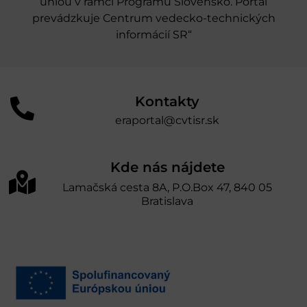
úniou v rámci Programu Slovensko. Portál
prevádzkuje Centrum vedecko-technických
informácií SR“
Kontakty
eraportal@cvtisr.sk
Kde nás nájdete
Lamačská cesta 8A, P.O.Box 47, 840 05
Bratislava