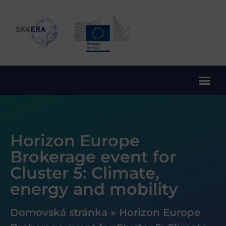
10. rámcový program EÚ pre výskum a inovácie
Horizon Europe
Brokerage event for
Cluster 5: Climate,
energy and mobility
Domovská stránka
»
Horizon Europe