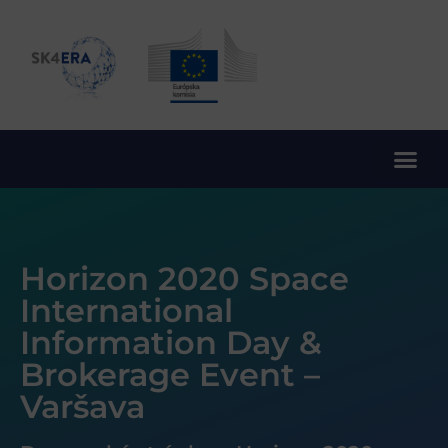
10. rámcový program EÚ pre výskum a inovácie
Horizon 2020 Space
International
Information Day &
Brokerage Event –
Varšava