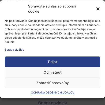
Varšava
Spravujte súhlas so súbormi
cookie
Pridaj komentár
Na poskytovanie tých najlepších skúseností používame technológie, ako
Prepáčte, ale pred zanechaním komentára sa musíte
sú súbory cookie na ukladanie a/alebo prístup k informáciám o zariadení.
Súhlas s týmito technológiami nám umožní spracovávať údaje, ako je
prihlásiť
.
správanie pri prehliadaní alebo jedinečné ID na tejto stránke. Nesúhlas
alebo odvolanie súhlasu môže nepriaznivo ovplyvniť určité vlastnosti a
funkcie.
Správa služieb
Prijať
Európsky výskumný priestor
Odmietnuť
Oblasti našej podpory
Zobraziť predvoľby
Podporné schémy a služby
OCHRANA OSOBNÝCH ÚDAJOV
Grantové programy pre výskum
Odber noviniek