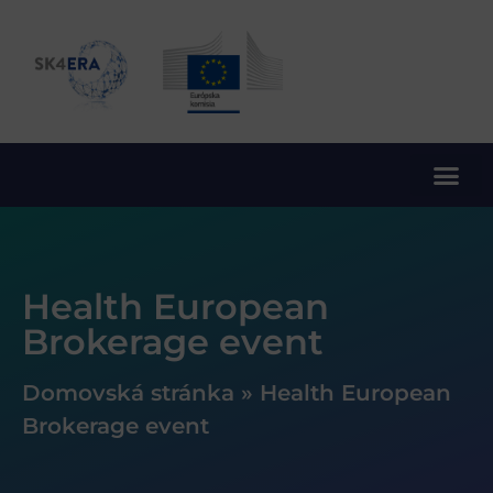
10. rámcový program EÚ pre výskum a inovácie
Health European
Brokerage event
Domovská stránka
»
Health European
Brokerage event