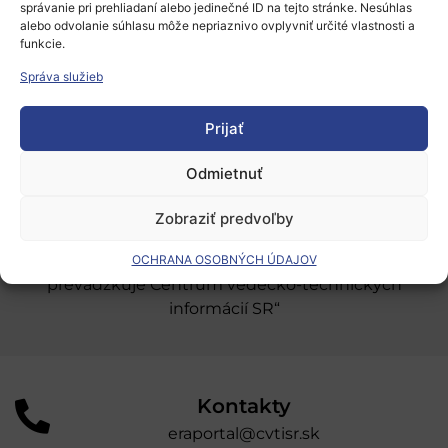
správanie pri prehliadaní alebo jedinečné ID na tejto stránke. Nesúhlas
Európsky výskumný priestor
alebo odvolanie súhlasu môže nepriaznivo ovplyvniť určité vlastnosti a
funkcie.
Oblasti našej podpory
Správa služieb
Podporné schémy a služby
Prijať
Grantové programy pre výskum
Odber noviniek
Odmietnuť
Zobraziť predvoľby
„Projekt SK4ERA II je spolufinancovaný Európskou
úniou v rámci Programu Slovensko. Portál
OCHRANA OSOBNÝCH ÚDAJOV
prevádzkuje Centrum vedecko-technických
informácií SR“
Kontakty
eraportal@cvtisr.sk