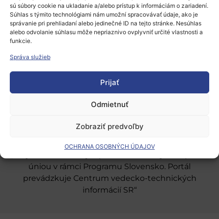
sú súbory cookie na ukladanie a/alebo prístup k informáciám o zariadení.
Súhlas s týmito technológiami nám umožní spracovávať údaje, ako je
správanie pri prehliadaní alebo jedinečné ID na tejto stránke. Nesúhlas
alebo odvolanie súhlasu môže nepriaznivo ovplyvniť určité vlastnosti a
funkcie.
Európsky výskumný priestor
Správa služieb
Oblasti našej podpory
Prijať
Podporné schémy a služby
Grantové programy pre výskum
Odmietnuť
Odber noviniek
Zobraziť predvoľby
OCHRANA OSOBNÝCH ÚDAJOV
„Projekt SK4ERA II je spolufinancovaný Európskou
úniou v rámci Programu Slovensko. Portál
prevádzkuje Centrum vedecko-technických
informácií SR“