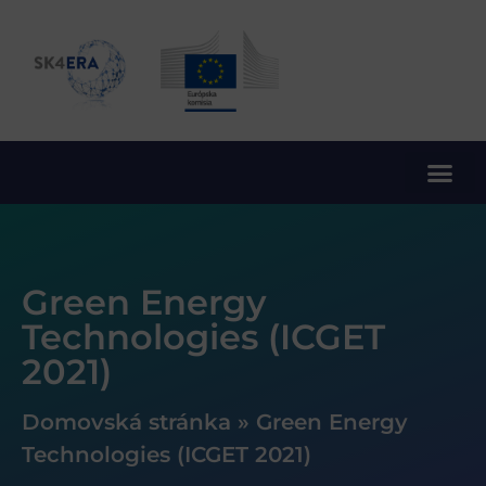
10. rámcový program EÚ pre výskum a inovácie
Green Energy
Technologies (ICGET
2021)
Domovská stránka
»
Green Energy
Technologies (ICGET 2021)