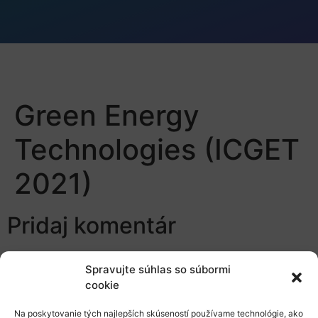
Green Energy
Technologies (ICGET
2021)
Pridaj komentár
Prepáčte, ale pred zanechaním komentára sa musíte
Spravujte súhlas so súbormi
prihlásiť
.
cookie
Na poskytovanie tých najlepších skúseností používame technológie, ako