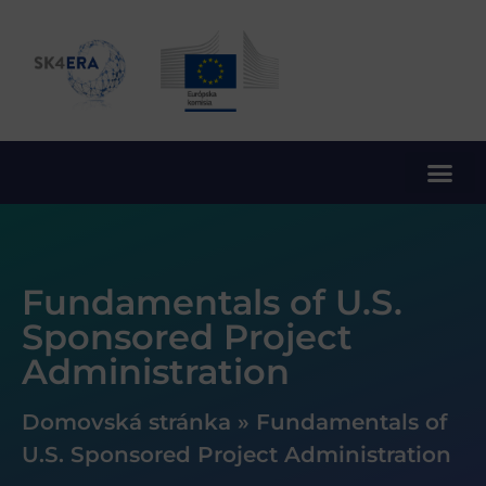
10. rámcový program EÚ pre výskum a inovácie
Fundamentals of U.S.
Sponsored Project
Administration
Domovská stránka
»
Fundamentals of
U.S. Sponsored Project Administration