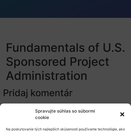
Fundamentals of U.S.
Sponsored Project
Administration
Pridaj komentár
Prepáčte, ale pred zanechaním komentára sa musíte
Spravujte súhlas so súbormi
prihlásiť
.
cookie
Na poskytovanie tých najlepších skúseností používame technológie, ako