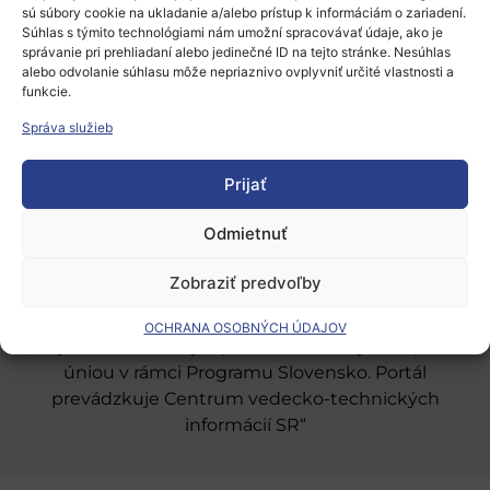
sú súbory cookie na ukladanie a/alebo prístup k informáciám o zariadení.
Súhlas s týmito technológiami nám umožní spracovávať údaje, ako je
správanie pri prehliadaní alebo jedinečné ID na tejto stránke. Nesúhlas
alebo odvolanie súhlasu môže nepriaznivo ovplyvniť určité vlastnosti a
funkcie.
Európsky výskumný priestor
Správa služieb
Oblasti našej podpory
Prijať
Podporné schémy a služby
Grantové programy pre výskum
Odmietnuť
Odber noviniek
Zobraziť predvoľby
OCHRANA OSOBNÝCH ÚDAJOV
„Projekt SK4ERA II je spolufinancovaný Európskou
úniou v rámci Programu Slovensko. Portál
prevádzkuje Centrum vedecko-technických
informácií SR“