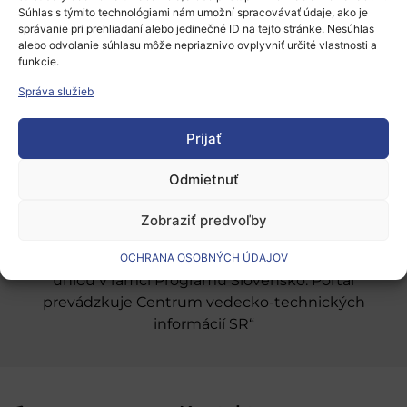
Súhlas s týmito technológiami nám umožní spracovávať údaje, ako je
správanie pri prehliadaní alebo jedinečné ID na tejto stránke. Nesúhlas
alebo odvolanie súhlasu môže nepriaznivo ovplyvniť určité vlastnosti a
Európsky výskumný priestor
funkcie.
Oblasti našej podpory
Správa služieb
Podporné schémy a služby
Prijať
Grantové programy pre výskum
Odmietnuť
Odber noviniek
Zobraziť predvoľby
„Projekt SK4ERA II je spolufinancovaný Európskou
OCHRANA OSOBNÝCH ÚDAJOV
úniou v rámci Programu Slovensko. Portál
prevádzkuje Centrum vedecko-technických
informácií SR“