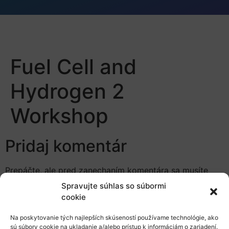
Fuel Cell and
Hydrogen 2
Workshop
Pridaj komentár
Prepáčte, ale pred zanechaním komentára sa musíte
prihlásiť
.
Spravujte súhlas so súbormi
cookie
Na poskytovanie tých najlepších skúseností používame technológie, ako
sú súbory cookie na ukladanie a/alebo prístup k informáciám o zariadení.