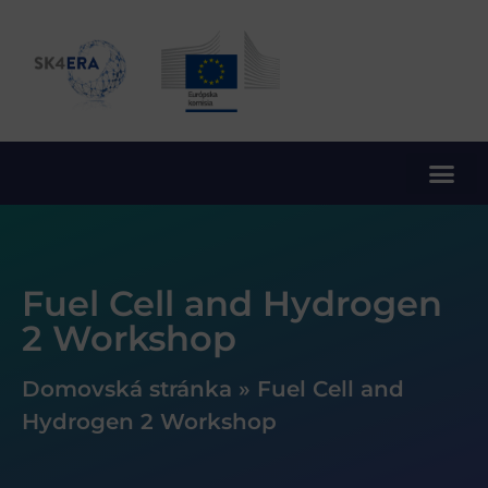
10. rámcový program EÚ pre výskum a inovácie
Fuel Cell and Hydrogen
2 Workshop
Domovská stránka
»
Fuel Cell and
Hydrogen 2 Workshop