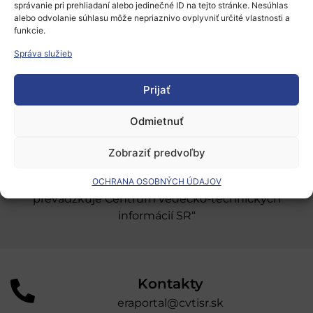
správanie pri prehliadaní alebo jedinečné ID na tejto stránke. Nesúhlas
Európsky výskumný priestor
alebo odvolanie súhlasu môže nepriaznivo ovplyvniť určité vlastnosti a
funkcie.
Oblasti našej podpory
Správa služieb
Podporné schémy a služby
Prijať
Grantové programy pre výskum
Odber noviniek
Odmietnuť
Zobraziť predvoľby
„Projekt SK4ERA II je spolufinancovaný Európskou
úniou v rámci Programu Slovensko. Portál
OCHRANA OSOBNÝCH ÚDAJOV
prevádzkuje Centrum vedecko-technických
informácií SR“
Kontakty
eraportal@cvtisr.sk