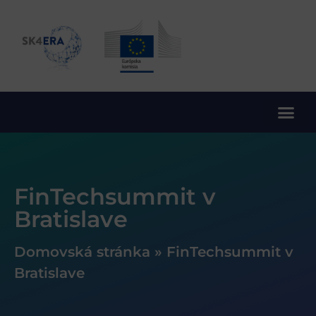
10. rámcový program EÚ pre výskum a inovácie
FinTechsummit v
Bratislave
Domovská stránka
»
FinTechsummit v
Bratislave